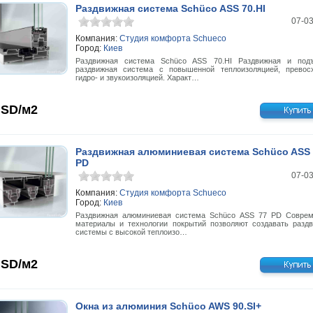
Раздвижная система Schüco ASS 70.HI
07-0
Компания:
Студия комфорта Schueco
Город:
Киев
Раздвижная система Schüco ASS 70.HI Раздвижная и под
раздвижная система с повышенной теплоизоляцией, превос
гидро- и звукоизоляцией. Характ…
SD/м2
Раздвижная алюминиевая система Schüco ASS 
PD
07-0
Компания:
Студия комфорта Schueco
Город:
Киев
Раздвижная алюминиевая система Schüco ASS 77 PD Совре
материалы и технологии покрытий позволяют создавать разд
системы с высокой теплоизо…
SD/м2
Окна из алюминия Schüco AWS 90.SI+