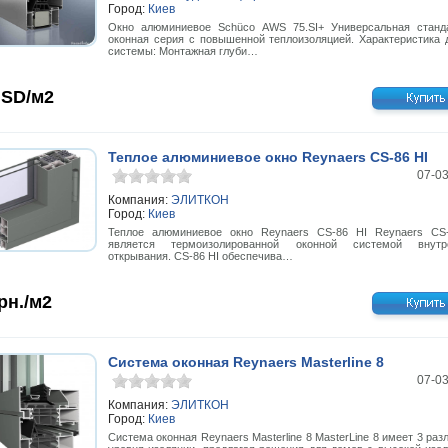
Город:
Киев
Окно алюминиевое Schüco AWS 75.SI+ Универсальная станд
оконная серия с повышенной теплоизоляцией. Характеристика 
системы: Монтажная глуби…
SD/м2
Теплое алюминиевое окно Reynaers CS-86 HI
07-0
Компания:
ЭЛИТКОН
Город:
Киев
Теплое алюминиевое окно Reynaers CS-86 HI Reynaers CS
является термоизолированной оконной системой внутре
открывания. CS-86 HI обеспечива…
рн./м2
Система оконная Reynaers Masterline 8
07-0
Компания:
ЭЛИТКОН
Город:
Киев
Система оконная Reynaers Masterline 8 MasterLine 8 имеет 3 ра