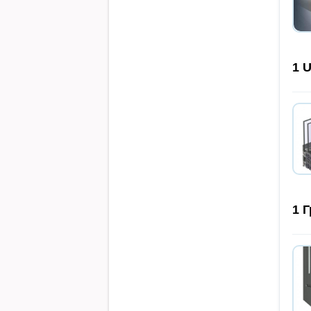
1
U
1
Г