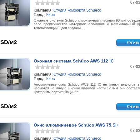
07-0
Компания:
Студия комфорта Schueco
Город:
Киев
Оконные системы Schüco с монтажной глубиной 90 мм объеди
себе преимущества материала алюминия и максимальный у
теплоизоляции – для создани…
SD/м2
Оконная система Schüco AWS 112 IC
07-0
Компания:
Студия комфорта Schueco
Город:
Киев
Алюминиевые окна Schüco AWS 112 IC не имеют аналогов в
несмотря на малую ширину видимой части 120 мм они соответ
критериям сертификации "п…
SD/м2
Окно алюминиевое Schüco AWS 75.SI+
07-0
Компания:
Студия комфорта Schueco