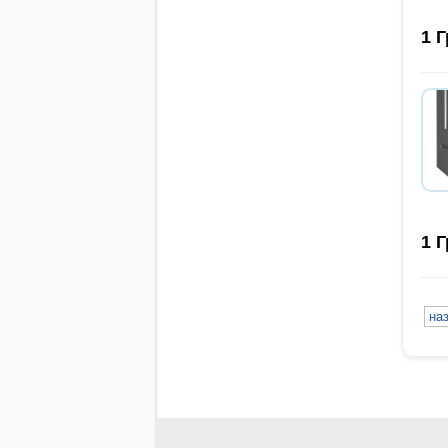
1
Г
1
Г
на