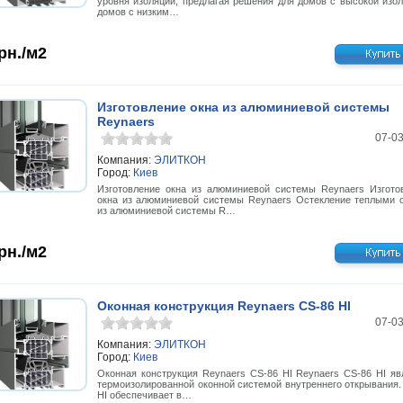
уровня изоляции, предлагая решения для домов с высокой изол
домов с низким…
рн./м2
Изготовление окна из алюминиевой системы
Reynaers
07-0
Компания:
ЭЛИТКОН
Город:
Киев
Изготовление окна из алюминиевой системы Reynaers Изгото
окна из алюминиевой системы Reynaers Остекление теплыми 
из алюминиевой системы R…
рн./м2
Оконная конструкция Reynaers CS-86 HI
07-0
Компания:
ЭЛИТКОН
Город:
Киев
Оконная конструкция Reynaers CS-86 HI Reynaers CS-86 HI яв
термоизолированной оконной системой внутреннего открывания.
HI обеспечивает в…