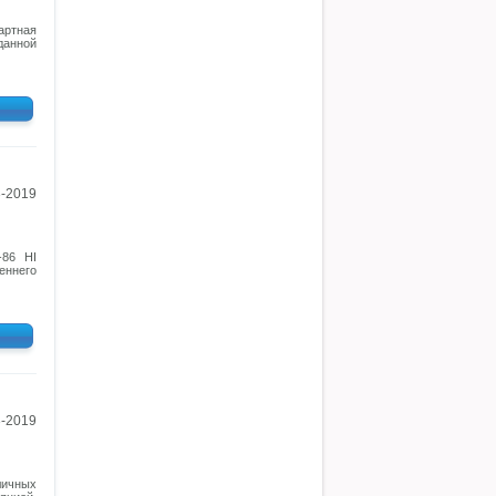
артная
данной
3-2019
-86 HI
ннего
3-2019
зличных