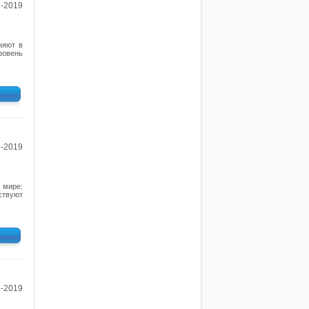
3-2019
няют в
ровень
3-2019
 мире:
ствуют
3-2019