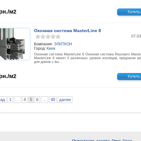
рн./м2
Оконная система MasterLine 8
07-0
Компания:
ЭЛИТКОН
Город:
Киев
Оконная система MasterLine 8 Оконная система Reynaers Master
MasterLine 8 имеет 3 различных уровня изоляции, предлагая р
для домов с вы…
рн./м2
зад
1
…
4
5
6
…
40
далее