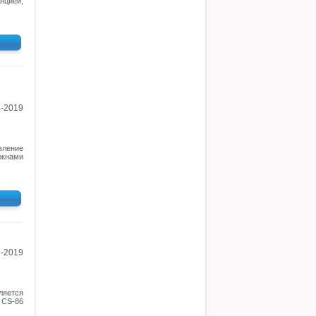
яцией,
3-2019
вление
окнами
3-2019
ляется
 CS-86