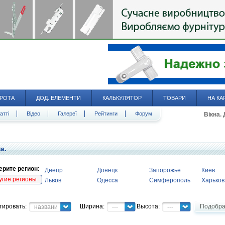
РОТА
ДОД. ЕЛЕМЕНТИ
КАЛЬКУЛЯТОР
ТОВАРИ
НА КА
атті
Відео
Галереї
Рейтинги
Форум
Вікна.
а.
рите регион:
Днепр
Донецк
Запорожье
Киев
угие регионы
Львов
Одесса
Симферополь
Харьков
тировать:
Ширина:
Высота:
Подобра
название
---
---