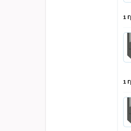
1
Г
1
Г