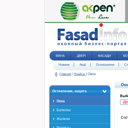
ВІКНА
ДВЕРІ
ФАСАДИ
ВО
Новини
Акції
Оголошення
Ст
/
/
Окна
Главная
Прайсы
Окн
Остекление, защита
Выбе
Окна
Др
Балконы
Сор
Жалюзи
Роллеты