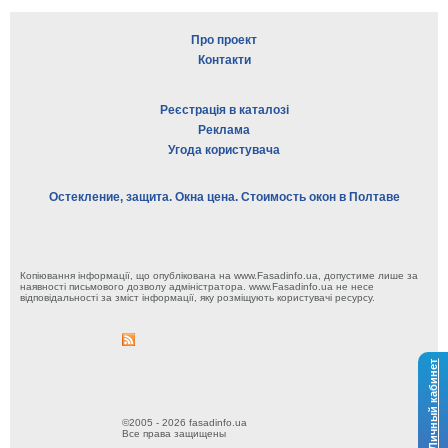
Про проект
Контакти
Реєстрація в каталозі
Реклама
Угода користувача
Остекление, защита. Окна цена. Стоимость окон в Полтаве
Копіювання інформації, що опублікована на www.Fasadinfo.ua, допустиме лише за
наявності письмового дозволу адміністратора. www.Fasadinfo.ua не несе
відповідальності за зміст інформації, яку розміщують користувачі ресурсу.
Личный кабинет
©2005 - 2026 fasadinfo.ua
Все права защищены