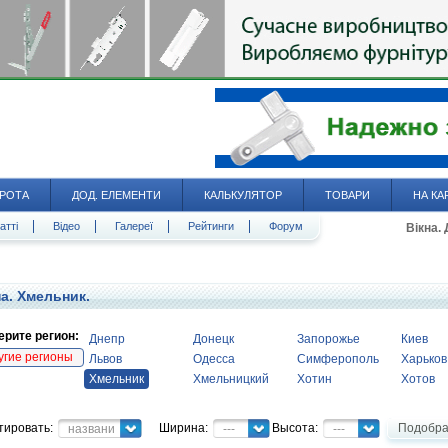
РОТА
ДОД. ЕЛЕМЕНТИ
КАЛЬКУЛЯТОР
ТОВАРИ
НА КА
атті
Відео
Галереї
Рейтинги
Форум
Вікна.
а. Хмельник.
рите регион:
Днепр
Донецк
Запорожье
Киев
угие регионы
Львов
Одесса
Симферополь
Харьков
Хмельник
Хмельницкий
Хотин
Хотов
тировать:
Ширина:
Высота:
Подобра
название
---
---