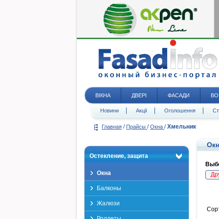
ВІКНА
ДВЕРІ
ФАСАДИ
ВО
Новини
Акції
Оголошення
Ст
/
/
/
Хмельник
Главная
Прайсы
Окна
Окн
Остекление, защита
Выбе
Окна
Др
Балконы
Жалюзи
Сор
Роллеты