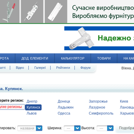
РОТА
ДОД. ЕЛЕМЕНТИ
КАЛЬКУЛЯТОР
ТОВАРИ
НА КА
атті
Відео
Галереї
Рейтинги
Форум
Вікна.
а. Купянск.
рите регион:
Днепр
Донецк
Запорожье
Киев
угие регионы
Купянск
Ладыжин
Лазурное
Лановц
Львов
Одесса
Симферополь
Харьков
тировать:
Ширина:
Высота:
Подобра
название
---
---