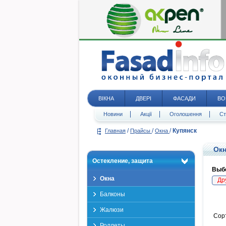
ВІКНА
ДВЕРІ
ФАСАДИ
ВО
Новини
Акції
Оголошення
Ст
/
/
/
Купянск
Главная
Прайсы
Окна
Окн
Остекление, защита
Выбе
Окна
Др
Балконы
Жалюзи
Сор
Роллеты