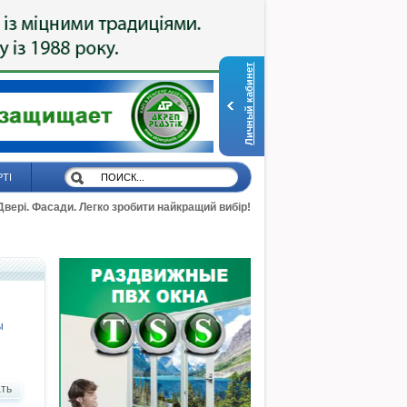
Личный кабинет
РТІ
 Двері. Фасади. Легко зробити найкращий вибір!
ы
ть