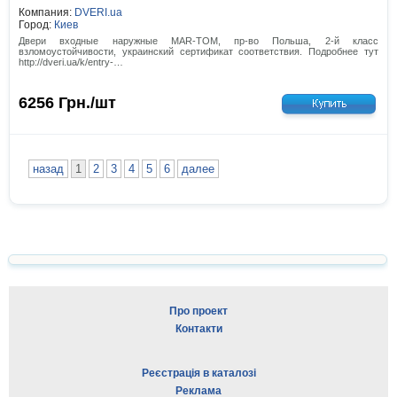
Компания:
DVERI.ua
Город:
Киев
Двери входные наружные MAR-TOM, пр-во Польша, 2-й класс
взломоустойчивости, украинский сертификат соответствия. Подробнее тут
http://dveri.ua/k/entry-…
6256
Грн./шт
назад
1
2
3
4
5
6
далее
Про проект
Контакти
Реєстрація в каталозі
Реклама