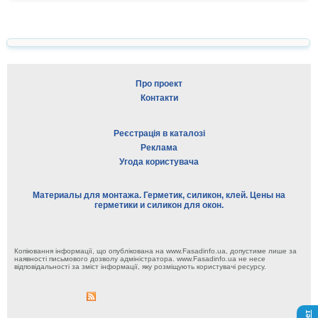
Про проект
Контакти
Реєстрація в каталозі
Реклама
Угода користувача
Материалы для монтажа. Герметик, силикон, клей. Цены на
герметики и силикон для окон.
Копіювання інформації, що опублікована на www.Fasadinfo.ua, допустиме лише за
наявності письмового дозволу адміністратора. www.Fasadinfo.ua не несе
відповідальності за зміст інформації, яку розміщують користувачі ресурсу.