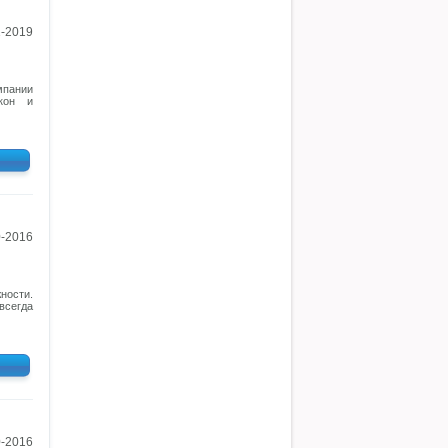
1-2019
мпании
кон и
0-2016
ности.
всегда
0-2016