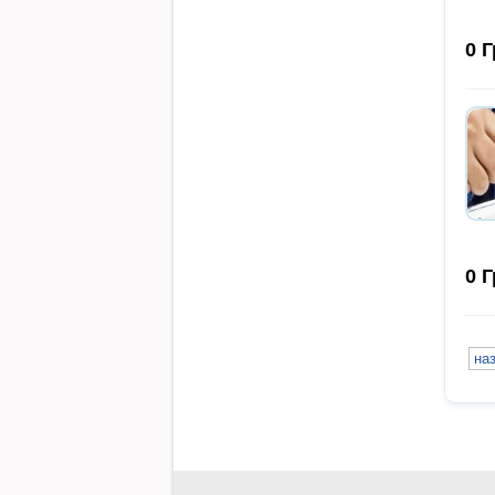
0
Г
0
Г
на