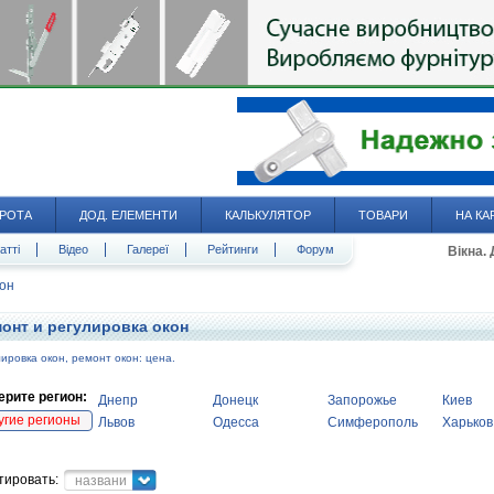
РОТА
ДОД. ЕЛЕМЕНТИ
КАЛЬКУЛЯТОР
ТОВАРИ
НА КА
атті
Відео
Галереї
Рейтинги
Форум
Вікна.
кон
онт и регулировка окон
ировка окон, ремонт окон: цена.
рите регион:
Днепр
Донецк
Запорожье
Киев
угие регионы
Львов
Одесса
Симферополь
Харьков
тировать:
название