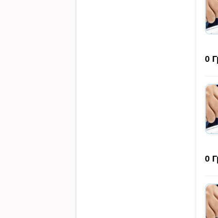
0
Г
0
Г