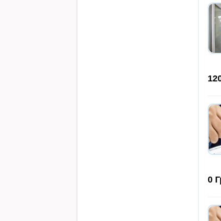
12
0
Г