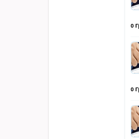
0
Г
0
Г