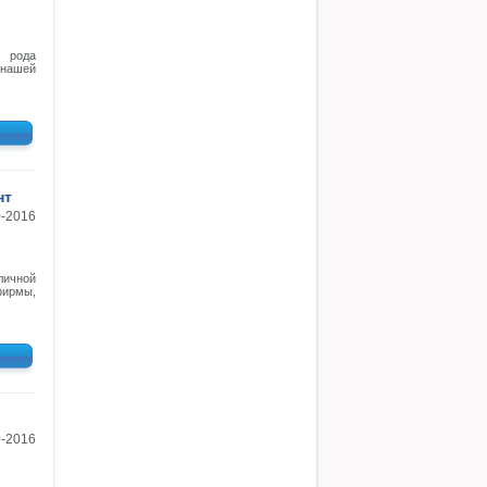
о рода
 нашей
нт
0-2016
ичной
фирмы,
0-2016