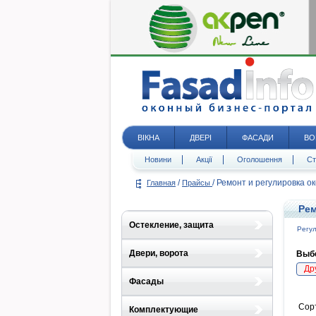
ВІКНА
ДВЕРІ
ФАСАДИ
ВО
Новини
Акції
Оголошення
Ст
/
/
Ремонт и регулировка о
Главная
Прайсы
Рем
Остекление, защита
Регул
Двери, ворота
Выбе
Др
Фасады
Сор
Комплектующие