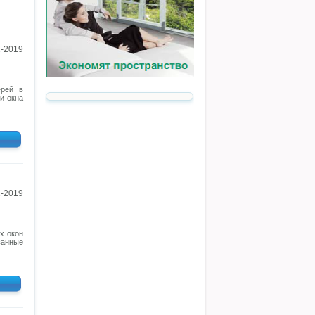
1-2019
ерей в
и окна
1-2019
х окон
ванные