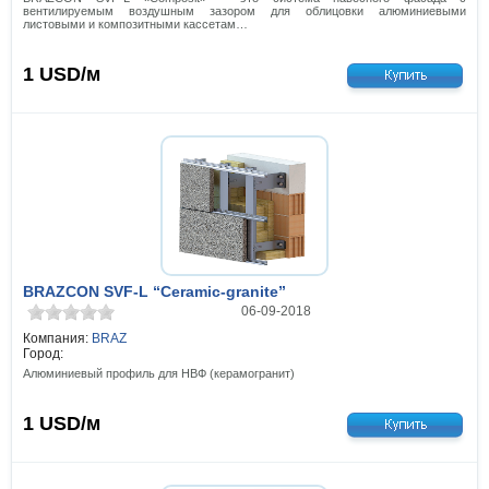
вентилируемым воздушным зазором для облицовки алюминиевыми
листовыми и композитными кассетам…
1
USD/м
BRAZCON SVF-L “Ceramic-granite”
06-09-2018
Компания:
BRAZ
Город:
Алюминиевый профиль для НВФ (керамогранит)
1
USD/м