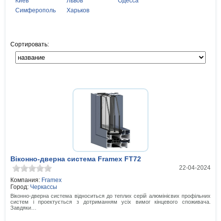
Киев
Львов
Одесса
Симферополь
Харьков
Сортировать:
Віконно-дверна система Framex FТ72
22-04-2024
Компания:
Framex
Город:
Черкассы
Віконно-дверна система відноситься до теплих серій алюмінієвих профільних
систем і проектується з дотриманням усіх вимог кінцевого споживача.
Завдяки…