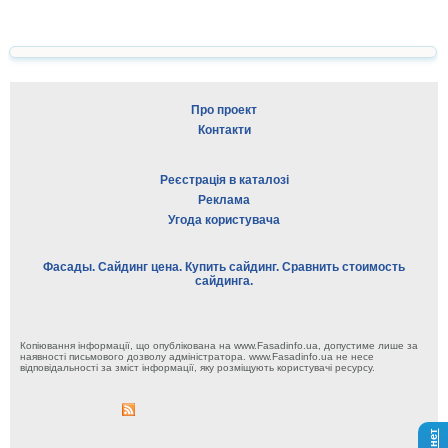
Про проект
Контакти
Реєстрація в каталозі
Реклама
Угода користувача
Фасады. Сайдинг цена. Купить сайдинг. Сравнить стоимость
сайдинга.
Копіювання інформації, що опублікована на www.Fasadinfo.ua, допустиме лише за
наявності письмового дозволу адміністратора. www.Fasadinfo.ua не несе
відповідальності за зміст інформації, яку розміщують користувачі ресурсу.