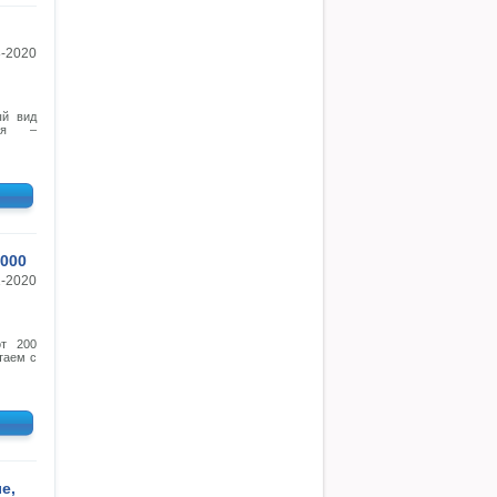
8-2020
ый вид
ния –
000
1-2020
от 200
отаем с
е,