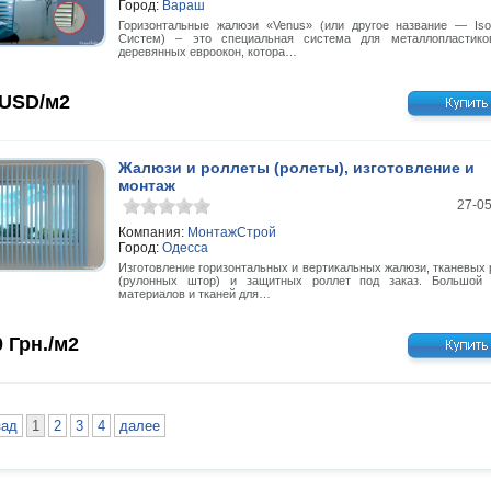
Город:
Вараш
Горизонтальные жалюзи «Venus» (или другое название — Isoli
Систем) – это специальная система для металлопластик
деревянных евроокон, котора…
USD/м2
Жалюзи и роллеты (ролеты), изготовление и
монтаж
27-0
Компания:
МонтажСтрой
Город:
Одесса
Изготовление горизонтальных и вертикальных жалюзи, тканевых 
(рулонных штор) и защитных роллет под заказ. Большой
материалов и тканей для…
0
Грн./м2
зад
1
2
3
4
далее