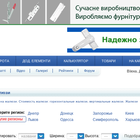
РОТА
ДОД. ЕЛЕМЕНТИ
КАЛЬКУЛЯТОР
ТОВАРИ
НА КА
атті
Відео
Галереї
Рейтинги
Форум
Вікна.
люзи
 на жалюзи. Стоимость жалюзи: горизонтальные жалюзи, вертикальные жалюзи. Жалюзи
рите регион:
Днепр
Донецк
Запорожье
Киев
угие регионы
Львов
Одесса
Симферополь
Харьков
тировать:
Ширина:
Высота:
Подобра
название
---
---