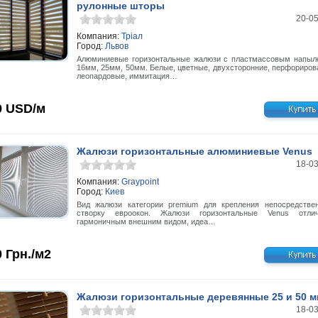
рулонные шторы
20-0
Компания:
Тріал
Город:
Львов
Алюминиевые горизонтальные жалюзи с пластмассовым напыл
16мм, 25мм, 50мм. Белые, цветные, двухсторонние, перфориров
леопардовые, иммитация…
9
USD/м
Жалюзи горизонтальные алюминиевые Venus
18-0
Компания:
Graypoint
Город:
Киев
Вид жалюзи категории premium для крепления непосредстве
створку евроокон. Жалюзи горизонтальные Venus отлич
гармоничным внешним видом, идеа…
0
Грн./м2
Жалюзи горизонтальные деревянные 25 и 50 м
18-0