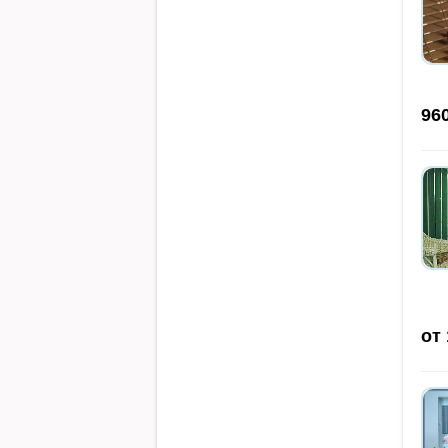
96
от