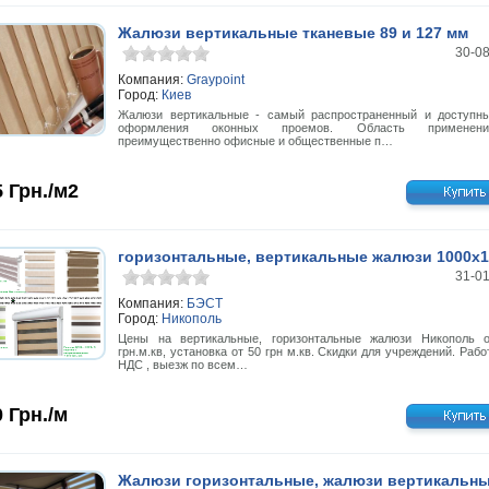
Жалюзи вертикальные тканевые 89 и 127 мм
30-0
Компания:
Graypoint
Город:
Киев
Жалюзи вертикальные - самый распространенный и доступн
оформления оконных проемов. Область примене
преимущественно офисные и общественные п…
5
Грн./м2
горизонтальные, вертикальные жалюзи 1000x1
31-0
Компания:
БЭСТ
Город:
Никополь
Цены на вертикальные, горизонтальные жалюзи Никополь 
грн.м.кв, установка от 50 грн м.кв. Скидки для учреждений. Раб
НДС , выезж по всем…
0
Грн./м
Жалюзи горизонтальные, жалюзи вертикальны