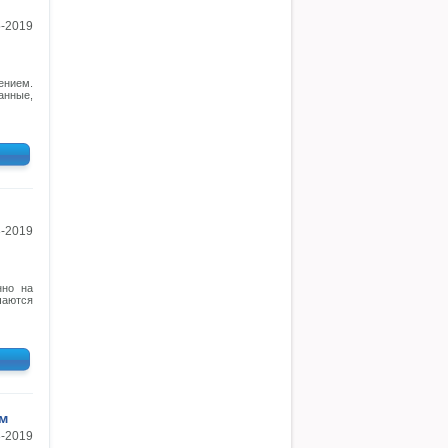
5-2019
ением.
анные,
3-2019
нно на
аются
м
3-2019