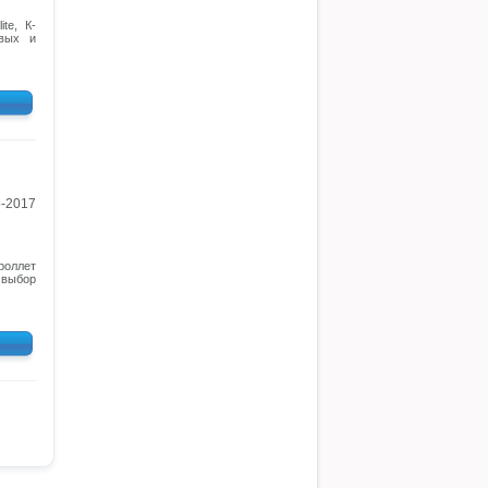
te, К-
овых и
5-2017
роллет
 выбор