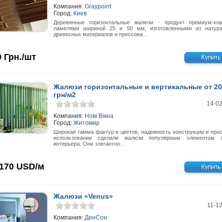
Компания:
Graypoint
Город:
Киев
Деревянные горизонтальные жалюзи - продукт премиум-кл
ламелями шириной 25 и 50 мм, изготовленными из натур
древесных материалов и прессова…
0
Грн./шт
Жалюзи горизонтальные и вертикальные от 20
грн/м2
14-0
Компания:
Нові Вікна
Город:
Житомир
Широкая гамма фактур и цветов, надежность конструкции и прос
использовании сделали жалюзи популярным элементом л
интерьера. Они элегантно…
 170
USD/м
Жалюзи «Venus»
11-1
Компания:
ДенСон