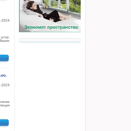
1-2024
 штор-
 Ваших
но.
1-2024
вление
лекция