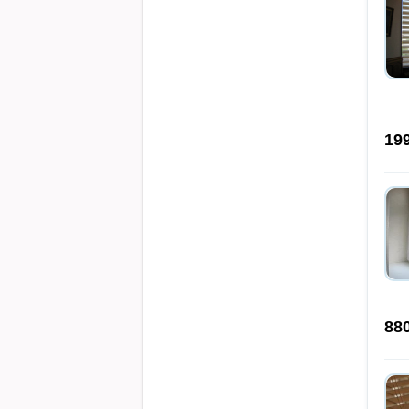
19
88