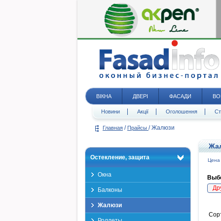
ВІКНА
ДВЕРІ
ФАСАДИ
ВО
Новини
Акції
Оголошення
Ст
/
/
Жалюзи
Главная
Прайсы
Жа
Остекление, защита
Цена
Окна
Выбе
Др
Балконы
Жалюзи
Сор
Роллеты