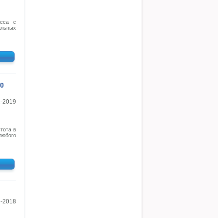
асса с
альных
0
2-2019
тота в
юбого
2-2018