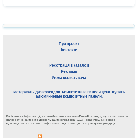
Про проект
Контакти
Реєстрація в каталозі
Реклама
Угода користувача
Материалы для фасадов. Композитные панели цена. Купить
алюминиевые композитные панели.
Копіювання інформації, що опублікована на www.Fasadinfo.ua, допустиме лише за
наявності письмового дозволу адміністратора. www.Fasadinfo.ua не несе
відповідальності за зміст інформації, яку розміщують користувачі ресурсу.