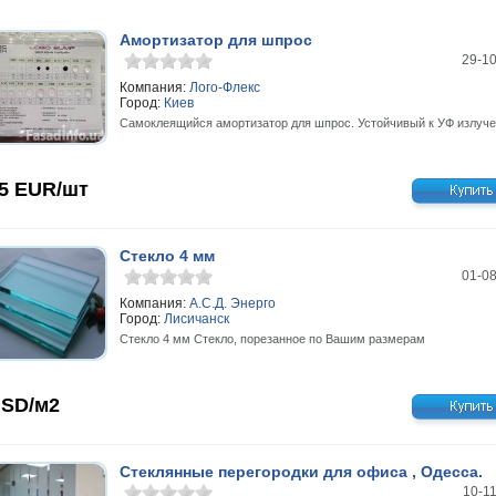
Амортизатор для шпрос
29-1
Компания:
Лого-Флекс
Город:
Киев
Самоклеящийся амортизатор для шпрос. Устойчивый к УФ излуче
15
EUR/шт
Стекло 4 мм
01-0
Компания:
А.С.Д. Энерго
Город:
Лисичанск
Стекло 4 мм Стекло, порезанное по Вашим размерам
SD/м2
Стеклянные перегородки для офиса , Одесса.
10-1