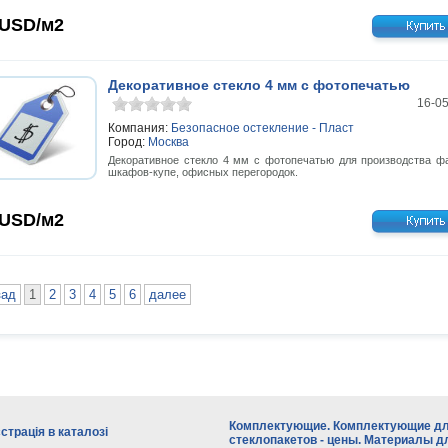
USD/м2
Декоративное стекло 4 мм с фотопечатью
16-0
Компания:
Безопасное остекление - Пласт
Город:
Москва
Декоративное стекло 4 мм с фотопечатью для производства ф
шкафов-купе, офисных перегородок.
USD/м2
зад
1
2
3
4
5
6
далее
Комплектующие. Комплектующие д
страція в каталозі
стеклопакетов - цены. Материалы д