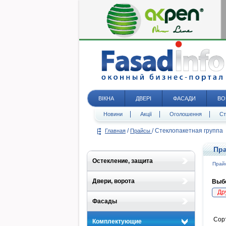
ВІКНА
ДВЕРІ
ФАСАДИ
ВО
Новини
Акції
Оголошення
Ст
/
/
Стеклопакетная группа
Главная
Прайсы
Пра
Остекление, защита
Прайс
Двери, ворота
Выбе
Др
Фасады
Сор
Комплектующие