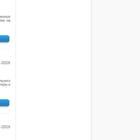
лянные
тва на
1-2016
льного
неры и
3-2016