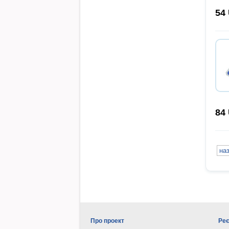
54
84
на
Про проект
Реє