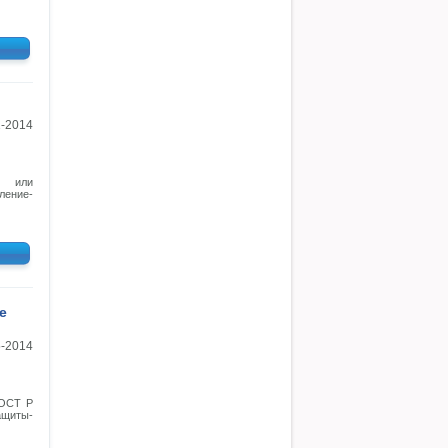
1-2014
о или
ление-
е
5-2014
ГОСТ Р
ащиты-