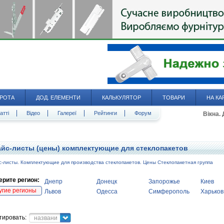
РОТА
ДОД. ЕЛЕМЕНТИ
КАЛЬКУЛЯТОР
ТОВАРИ
НА КА
атті
Відео
Галереї
Рейтинги
Форум
Вікна.
йс-листы (цены) комплектующие для стеклопакетов
-листы. Комплектующие для производства стеклопакетов. Цены Стеклопакетная группа
рите регион:
Днепр
Донецк
Запорожье
Киев
угие регионы
Львов
Одесса
Симферополь
Харьков
тировать:
название