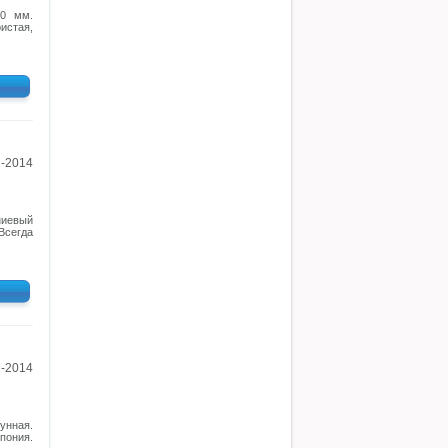
50 мм.
истая,
1-2014
ниевый
 Всегда
1-2014
унная.
пония.