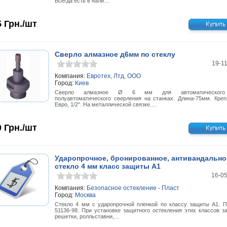
Всегда есть в нали…
5
Грн./шт
Сверло алмазное д6мм по стеклу
19-1
Компания:
Евротех, Лтд, ООО
Город:
Киев
Сверло алмазное Ø 6 мм для автоматическог
полуавтоматического сверления на станках. Длина-75мм. Креп
Евро, 1/2". На металлической связке.…
0
Грн./шт
Ударопрочное, бронированное, антивандально
стекло 4 мм класс защиты А1
16-0
Компания:
Безопасное остекление - Пласт
Город:
Москва
Стекло 4 мм с ударопрочной пленкой по классу защиты А1. 
51136-98. При установке защитного остекления этих классов з
решетки, ролльставни,…