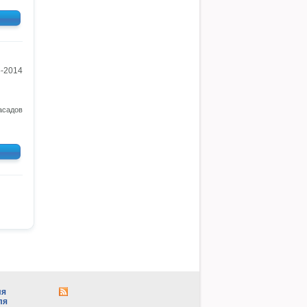
5-2014
асадов
ля
ля