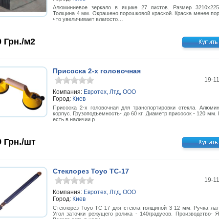
Алюминиевое зеркало в ящике 27 листов. Размер 3210х22
Толщина 4 мм. Окрашено порошковой краской. Краска менее пор
что увеличивает влагосто…
0
Грн./м2
Присоска 2-х головочная
19-1
Компания:
Евротех, Лтд, ООО
Город:
Киев
Присоска 2-х головочная для транспортировки стекла. Алюми
корпус. Грузоподъемность- до 60 кг. Диаметр присосок - 120 мм.
есть в наличии р…
9
Грн./шт
Стеклорез Тоуо ТС-17
19-1
Компания:
Евротех, Лтд, ООО
Город:
Киев
Стеклорез Тоуо ТС-17 для стекла толщиной 3-12 мм. Ручка лат
Угол заточки режущего ролика - 140градусов. Производство- Я