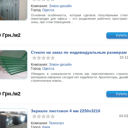
Компания:
Элкон-дизайн
Город:
Одесса
Основная особенность, которая сделала популярными стек
перегородки для офиса – это разделения рабочего пространс
зоны, при этом помещение…
0
Грн./м2
Стекло на заказ по индивидуальным размерам
10-1
Компания:
Элкон-дизайн
Город:
Одесса
Убеждать в уникальности стекла как перспективного строите
материала наверное сегодня нет надобности. Архитекторы, дизай
строительные компа…
0
Грн./м2
Зеркало листовое 4 мм 2250x3210
04-0
Компания:
Технолуч
Город:
Киев