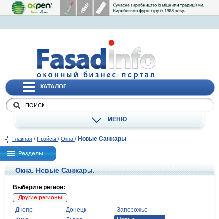
КАТАЛОГ
МЕНЮ
/
/
/
Новые Санжары
Главная
Прайсы
Окна
Разделы
Окна. Новые Санжары.
Выберите регион:
Другие регионы
Днепр
Донецк
Запорожье