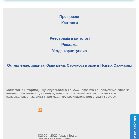
Про проект
Контакти
Реєстрація в каталозі
Реклама
Угода користувача
Остекление, защита. Окна цена. Стоимость окон в Новых Санжарах
Копіювання інформації, що опублікована на www.Fasadinfo.ua, допустиме лише за
наявності письмового дозволу адміністратора. www.Fasadinfo.ua не несе
відповідальності за зміст інформації, яку розміщують користувачі ресурсу.
Личный кабинет
©2005 - 2026 fasadinfo.ua
Все права защищены