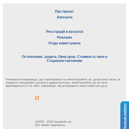
Про проект
Контакти
Реєстрація в каталозі
Реклама
Угода користувача
Остекление, защита. Окна цена. Стоимость окон в
Староконстантинове
Копіювання інформації, що опублікована на www.Fasadinfo.ua, допустиме лише за
наявності письмового дозволу адміністратора. www.Fasadinfo.ua не несе
відповідальності за зміст інформації, яку розміщують користувачі ресурсу.
Личный кабинет
©2005 - 2026 fasadinfo.ua
Все права защищены