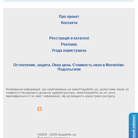
Про проект
Контакти
Реєстрація в каталозі
Реклама
Угода користувача
Остекление, защита. Окна цена. Стоимость окон в Могилёве-
Подольском
Копіювання інформації, що опублікована на www.Fasadinfo.ua, допустиме лише за
наявності письмового дозволу адміністратора. www.Fasadinfo.ua не несе
відповідальності за зміст інформації, яку розміщують користувачі ресурсу.
Личный кабинет
©2005 - 2026 fasadinfo.ua
Все права защищены