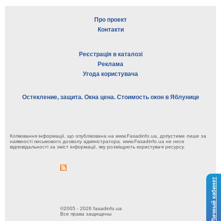
Про проект
Контакти
Реєстрація в каталозі
Реклама
Угода користувача
Остекление, защита. Окна цена. Стоимость окон в Яблунице
Копіювання інформації, що опублікована на www.Fasadinfo.ua, допустиме лише за
наявності письмового дозволу адміністратора. www.Fasadinfo.ua не несе
відповідальності за зміст інформації, яку розміщують користувачі ресурсу.
Личный кабинет
©2005 - 2026 fasadinfo.ua
Все права защищены