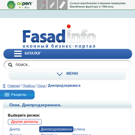
КАТАЛОГ
МЕНЮ
/
/
/
Днепродзержинск
Главная
Прайсы
Окна
Разделы
Окна. Днепродзержинск.
Выберите регион:
Другие регионы
Днепр
Днепродзержинск
Долина