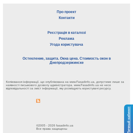
Про проект
Контакти
Реєстрація в каталозі
Реклама
Угода користувача
Остекление, защита. Окна цена. Стоимость окон в
Днепродзержинске
Копіювання інформації, що опублікована на www.Fasadinfo.ua, допустиме лише за
наявності письмового дозволу адміністратора. www.Fasadinfo.ua не несе
відповідальності за зміст інформації, яку розміщують користувачі ресурсу.
Личный кабинет
©2005 - 2026 fasadinfo.ua
Все права защищены