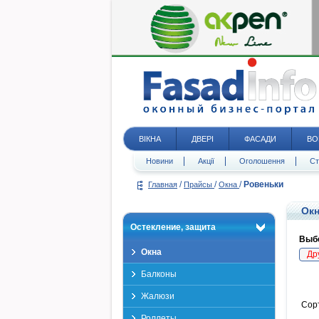
ВІКНА
ДВЕРІ
ФАСАДИ
ВО
Новини
Акції
Оголошення
Ст
/
/
/
Ровеньки
Главная
Прайсы
Окна
Окн
Остекление, защита
Выбе
Окна
Др
Балконы
Жалюзи
Сор
Роллеты