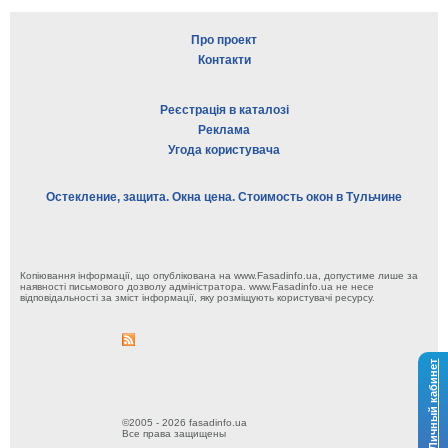
Про проект
Контакти
Реєстрація в каталозі
Реклама
Угода користувача
Остекление, защита. Окна цена. Стоимость окон в Тульчине
Копіювання інформації, що опублікована на www.Fasadinfo.ua, допустиме лише за
наявності письмового дозволу адміністратора. www.Fasadinfo.ua не несе
відповідальності за зміст інформації, яку розміщують користувачі ресурсу.
Личный кабинет
©2005 - 2026 fasadinfo.ua
Все права защищены