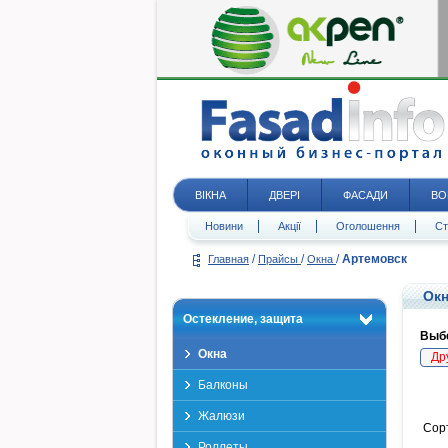
ВІКНА
ДВЕРІ
ФАСАДИ
ВО
Новини
Акції
Оголошення
Ст
/
/
/
Артемовск
Главная
Прайсы
Окна
Окн
Остекление, защита
Выбе
Окна
Др
Балконы
Жалюзи
Сор
Роллеты