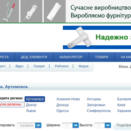
РОТА
ДОД. ЕЛЕМЕНТИ
КАЛЬКУЛЯТОР
ТОВАРИ
НА КА
атті
Відео
Галереї
Рейтинги
Форум
Вікна.
а. Артемовск.
рите регион:
Артемовск
Аскания-Нова
Ахтырка
Балакл
угие регионы
Днепр
Донецк
Запорожье
Киев
Львов
Одесса
Симферополь
Харьков
тировать:
Ширина:
Высота:
Подобра
название
---
---