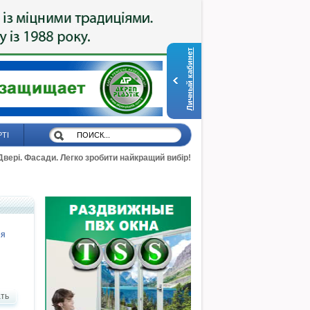
Личный кабинет
РТІ
 Двері. Фасади. Легко зробити найкращий вибір!
ея
ть