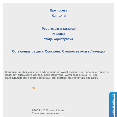
Про проект
Контакти
Реєстрація в каталозі
Реклама
Угода користувача
Остекление, защита. Окна цена. Стоимость окон в Лановцах
Копіювання інформації, що опублікована на www.Fasadinfo.ua, допустиме лише за
наявності письмового дозволу адміністратора. www.Fasadinfo.ua не несе
відповідальності за зміст інформації, яку розміщують користувачі ресурсу.
Личный кабинет
©2005 - 2026 fasadinfo.ua
Все права защищены