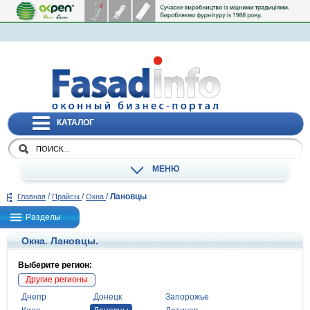
КАТАЛОГ
МЕНЮ
/
/
/
Лановцы
Главная
Прайсы
Окна
Разделы
Окна. Лановцы.
Выберите регион:
Другие регионы
Днепр
Донецк
Запорожье