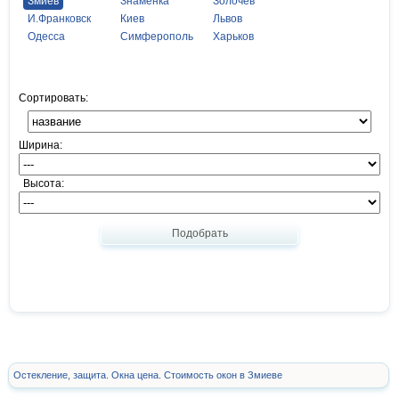
Змиев
Знаменка
Золочев
И.Франковск
Киев
Львов
Одесса
Симферополь
Харьков
Сортировать:
Ширина:
Высота:
Подобрать
Остекление, защита. Окна цена. Стоимость окон в Змиеве