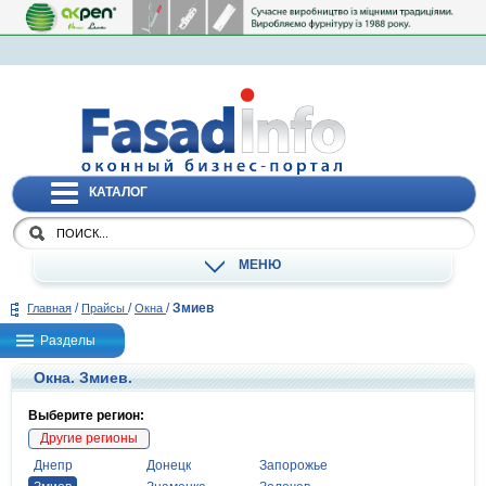
КАТАЛОГ
МЕНЮ
/
/
/
Змиев
Главная
Прайсы
Окна
Разделы
Окна. Змиев.
Выберите регион:
Другие регионы
Днепр
Донецк
Запорожье