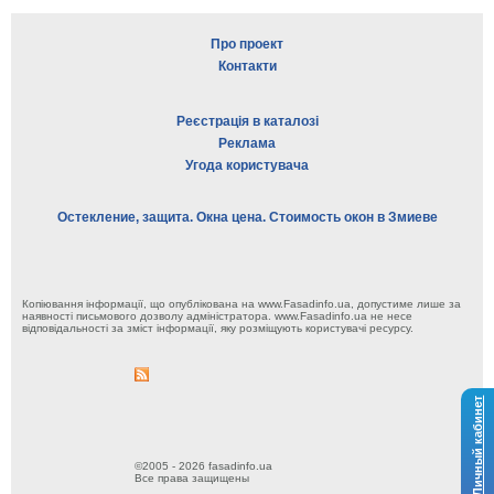
Про проект
Контакти
Реєстрація в каталозі
Реклама
Угода користувача
Остекление, защита. Окна цена. Стоимость окон в Змиеве
Копіювання інформації, що опублікована на www.Fasadinfo.ua, допустиме лише за
наявності письмового дозволу адміністратора. www.Fasadinfo.ua не несе
відповідальності за зміст інформації, яку розміщують користувачі ресурсу.
Личный кабинет
©2005 - 2026 fasadinfo.ua
Все права защищены