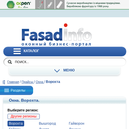
КАТАЛОГ
МЕНЮ
/
/
/
Ворохта
Главная
Прайсы
Окна
Разделы
Окна. Ворохта.
Выберите регион:
Другие регионы
Ворохта
Вышгород
Гайворон