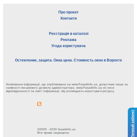
Про проект
Контакти
Реєстрація в каталозі
Реклама
Угода користувача
Остекление, защита. Окна цена. Стоимость окон в Ворохте
Копіювання інформації, що опублікована на www.Fasadinfo.ua, допустиме лише за
наявності письмового дозволу адміністратора. www.Fasadinfo.ua не несе
відповідальності за зміст інформації, яку розміщують користувачі ресурсу.
Личный кабинет
©2005 - 2026 fasadinfo.ua
Все права защищены