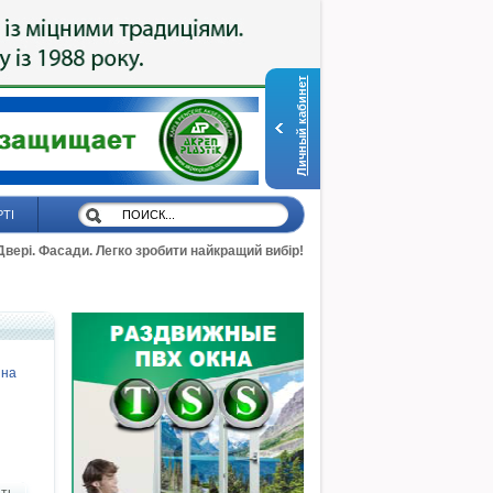
Личный кабинет
РТІ
 Двері. Фасади. Легко зробити найкращий вибір!
ина