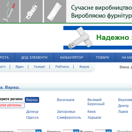
РОТА
ДОД. ЕЛЕМЕНТИ
КАЛЬКУЛЯТОР
ТОВАРИ
НА КА
атті
Відео
Галереї
Рейтинги
Форум
Вікна.
а. Вараш.
рите регион:
Вараш
Васильков
Великий
Верхов
Березный
угие регионы
Днепр
Донецк
Запорожье
Киев
Львов
Одесса
Симферополь
Харьков