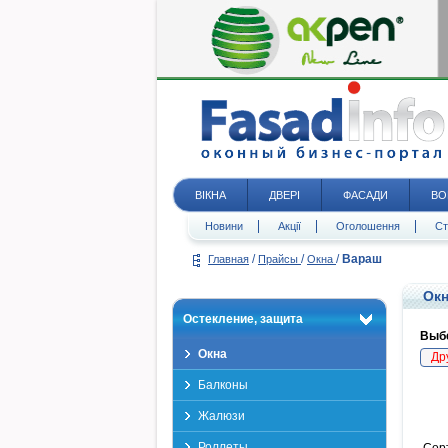
ВІКНА
ДВЕРІ
ФАСАДИ
ВО
Новини
Акції
Оголошення
Ст
/
/
/
Вараш
Главная
Прайсы
Окна
Окн
Остекление, защита
Выбе
Окна
Др
Балконы
Жалюзи
Роллеты