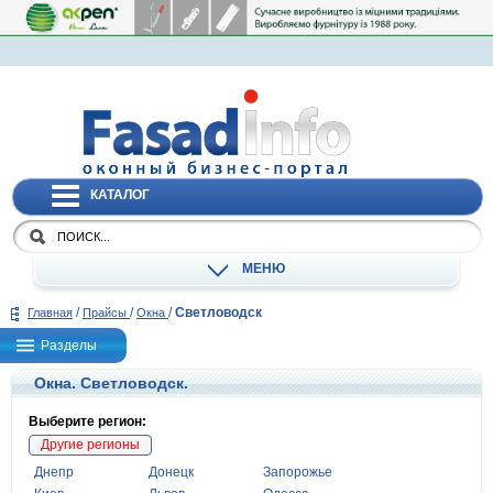
КАТАЛОГ
МЕНЮ
/
/
/
Светловодск
Главная
Прайсы
Окна
Разделы
Окна. Светловодск.
Выберите регион:
Другие регионы
Днепр
Донецк
Запорожье