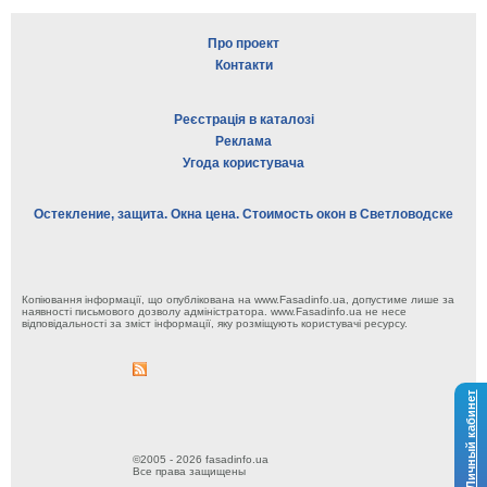
Про проект
Контакти
Реєстрація в каталозі
Реклама
Угода користувача
Остекление, защита. Окна цена. Стоимость окон в Светловодске
Копіювання інформації, що опублікована на www.Fasadinfo.ua, допустиме лише за
наявності письмового дозволу адміністратора. www.Fasadinfo.ua не несе
відповідальності за зміст інформації, яку розміщують користувачі ресурсу.
Личный кабинет
©2005 - 2026 fasadinfo.ua
Все права защищены