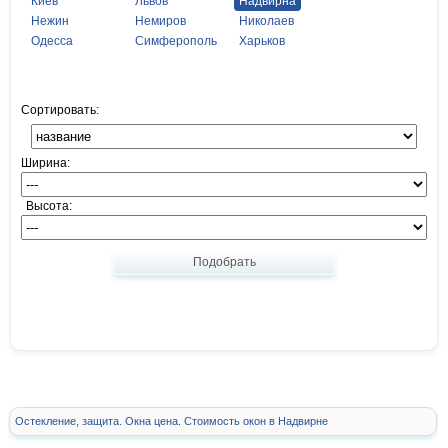
Киев
Львов
Надвирна
Нежин
Немиров
Николаев
Одесса
Симферополь
Харьков
Сортировать:
Ширина:
Высота:
Подобрать
Остекление, защита. Окна цена. Стоимость окон в Надвирне