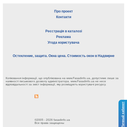
Про проект
Контакти
Реєстрація в каталозі
Реклама
Угода користувача
Остекление, защита. Окна цена. Стоимость окон в Надвирне
Копіювання інформації, що опублікована на www.Fasadinfo.ua, допустиме лише за
наявності письмового дозволу адміністратора. www.Fasadinfo.ua не несе
відповідальності за зміст інформації, яку розміщують користувачі ресурсу.
Личный кабинет
©2005 - 2026 fasadinfo.ua
Все права защищены