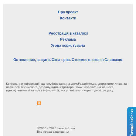
Про проект
Контакти
Реєстрація в каталозі
Реклама
Угода користувача
Остекление, защита. Окна цена. Стоимость окон в Славском
Копіювання інформації, що опублікована на www.Fasadinfo.ua, допустиме лише за
наявності письмового дозволу адміністратора. www.Fasadinfo.ua не несе
відповідальності за зміст інформації, яку розміщують користувачі ресурсу.
Личный кабинет
©2005 - 2026 fasadinfo.ua
Все права защищены