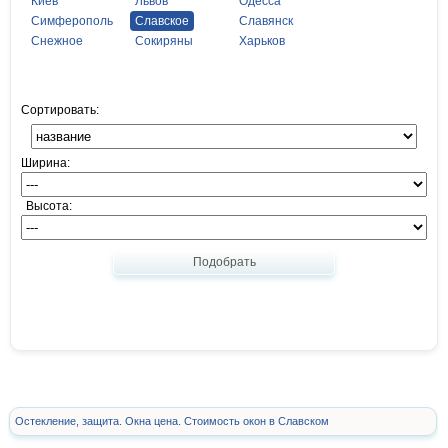
Киев
Львов
Одесса
Симферополь
Славское
Славянск
Снежное
Сокиряны
Харьков
Сортировать:
Ширина:
Высота:
Подобрать
Остекление, защита. Окна цена. Стоимость окон в Славском