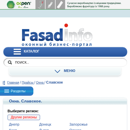
КАТАЛОГ
МЕНЮ
/
/
/
Славское
Главная
Прайсы
Окна
Разделы
Окна. Славское.
Выберите регион:
Другие регионы
Днепр
Донецк
Запорожье