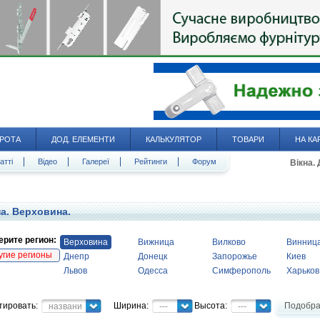
РОТА
ДОД. ЕЛЕМЕНТИ
КАЛЬКУЛЯТОР
ТОВАРИ
НА КА
атті
Відео
Галереї
Рейтинги
Форум
Вікна.
а. Верховина.
рите регион:
Верховина
Вижница
Вилково
Винниц
угие регионы
Днепр
Донецк
Запорожье
Киев
Львов
Одесса
Симферополь
Харьков
тировать:
Ширина:
Высота:
Подобра
название
---
---