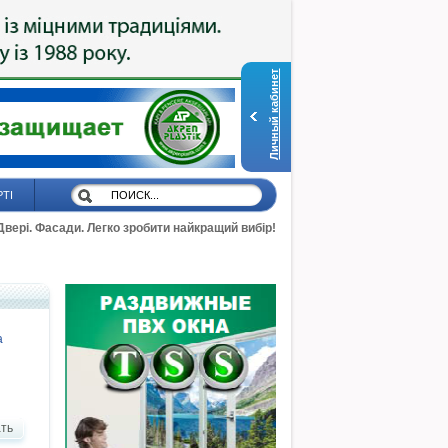
Личный кабинет
РТІ
 Двері. Фасади. Легко зробити найкращий вибір!
а
ть