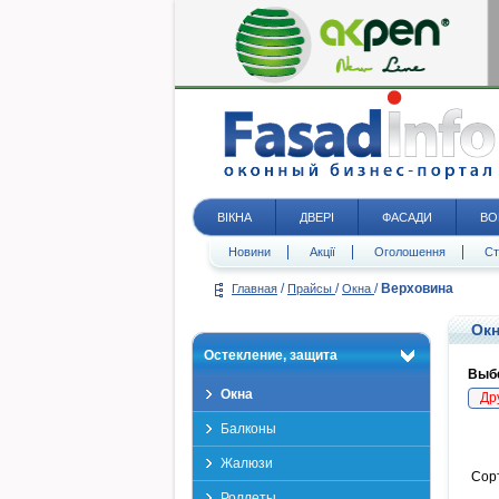
ВІКНА
ДВЕРІ
ФАСАДИ
ВО
Новини
Акції
Оголошення
Ст
/
/
/
Верховина
Главная
Прайсы
Окна
Окн
Остекление, защита
Выбе
Окна
Др
Балконы
Жалюзи
Сор
Роллеты