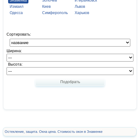
Знаменка
Золочев
И.Франковск
Измаил
Киев
Львов
Одесса
Симферополь
Харьков
Сортировать:
Ширина:
Высота:
Подобрать
Остекление, защита. Окна цена. Стоимость окон в Знаменке