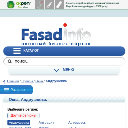
КАТАЛОГ
МЕНЮ
/
/
/
Андрушевка
Главная
Прайсы
Окна
Разделы
Окна. Андрушевка.
Выберите регион:
Другие регионы
Андрушевка
Антрацит
Артемовск