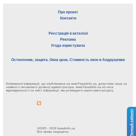
Про проект
Контакти
Реєстрація в каталозі
Реклама
Угода користувача
Остекление, защита. Окна цена. Стоимость окон в Андрушевке
Копіювання інформації, що опублікована на www.Fasadinfo.ua, допустиме лише за
наявності письмового дозволу адміністратора. www.Fasadinfo.ua не несе
відповідальності за зміст інформації, яку розміщують користувачі ресурсу.
Личный кабинет
©2005 - 2026 fasadinfo.ua
Все права защищены