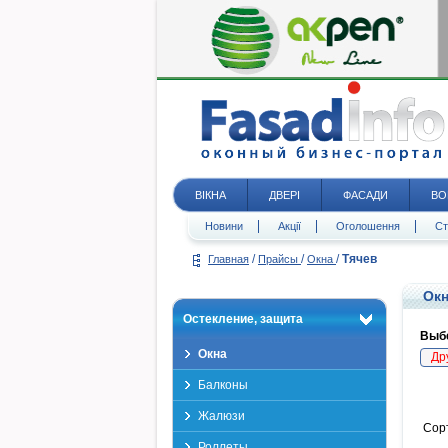
ВІКНА
ДВЕРІ
ФАСАДИ
ВО
Новини
Акції
Оголошення
Ст
/
/
/
Тячев
Главная
Прайсы
Окна
Окн
Остекление, защита
Выбе
Окна
Др
Балконы
Жалюзи
Сор
Роллеты