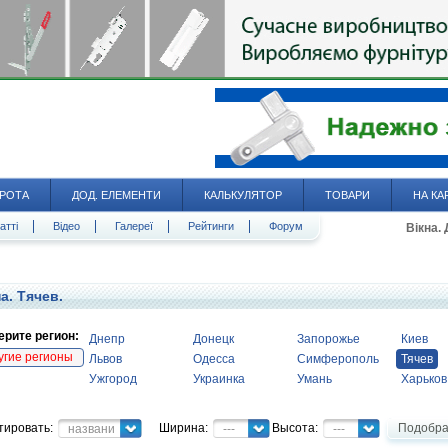
РОТА
ДОД. ЕЛЕМЕНТИ
КАЛЬКУЛЯТОР
ТОВАРИ
НА КА
атті
Відео
Галереї
Рейтинги
Форум
Вікна.
а. Тячев.
рите регион:
Днепр
Донецк
Запорожье
Киев
угие регионы
Львов
Одесса
Симферополь
Тячев
Ужгород
Украинка
Умань
Харьков
тировать:
Ширина:
Высота:
Подобра
название
---
---