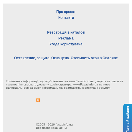
Про проект
Контакти
Реєстрація в каталозі
Реклама
Угода користувача
Остекление, защита. Окна цена. Стоимость окон в Сваляве
Копіювання інформації, що опублікована на www.Fasadinfo.ua, допустиме лише за
наявності письмового дозволу адміністратора. www.Fasadinfo.ua не несе
відповідальності за зміст інформації, яку розміщують користувачі ресурсу.
Личный кабинет
©2005 - 2026 fasadinfo.ua
Все права защищены