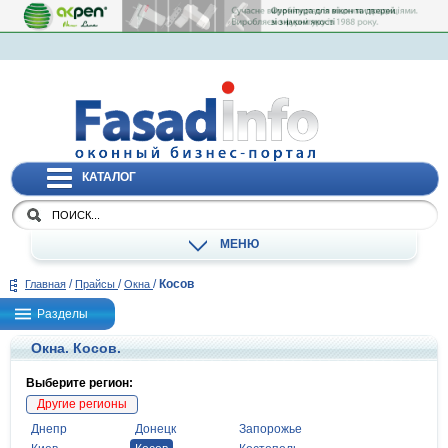
КАТАЛОГ
МЕНЮ
/
/
/
Косов
Главная
Прайсы
Окна
Разделы
Окна. Косов.
Выберите регион:
Другие регионы
Днепр
Донецк
Запорожье