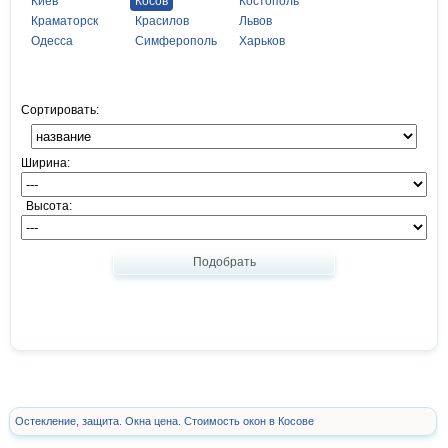
Киев
Косов
Костополь
Краматорск
Красилов
Львов
Одесса
Симферополь
Харьков
Сортировать:
Ширина:
Высота:
Подобрать
Остекление, защита. Окна цена. Стоимость окон в Косове