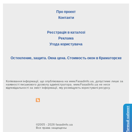
Про проект
Контакти
Реєстрація в каталозі
Реклама
Угода користувача
Остекление, защита. Окна цена. Стоимость окон в Краматорске
Копіювання інформації, що опублікована на www.Fasadinfo.ua, допустиме лише за
наявності письмового дозволу адміністратора. www.Fasadinfo.ua не несе
відповідальності за зміст інформації, яку розміщують користувачі ресурсу.
Личный кабинет
©2005 - 2026 fasadinfo.ua
Все права защищены