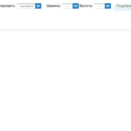
тировать:
Ширина:
Высота:
Подобра
название
---
---