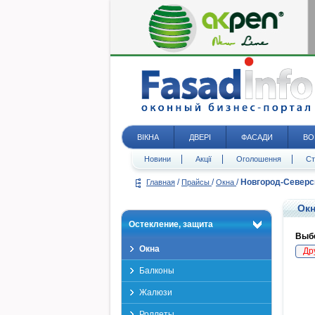
ВІКНА
ДВЕРІ
ФАСАДИ
ВО
Новини
Акції
Оголошення
Ст
/
/
/
Новгород-Северс
Главная
Прайсы
Окна
Окн
Остекление, защита
Выбе
Окна
Др
Балконы
Жалюзи
Роллеты