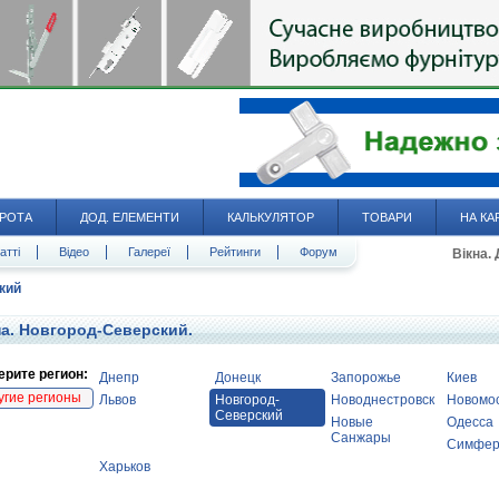
РОТА
ДОД. ЕЛЕМЕНТИ
КАЛЬКУЛЯТОР
ТОВАРИ
НА КА
атті
Відео
Галереї
Рейтинги
Форум
Вікна.
кий
а. Новгород-Северский.
рите регион:
Днепр
Донецк
Запорожье
Киев
угие регионы
Львов
Новгород-
Новоднестровск
Новомос
Северский
Новые
Одесса
Санжары
Симфер
Харьков