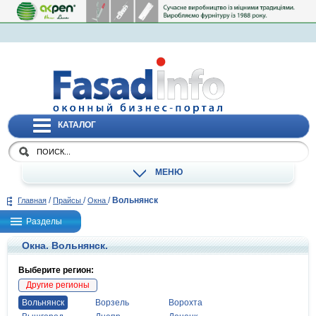
КАТАЛОГ
МЕНЮ
/
/
/
Вольнянск
Главная
Прайсы
Окна
Разделы
Окна. Вольнянск.
Выберите регион:
Другие регионы
Вольнянск
Ворзель
Ворохта