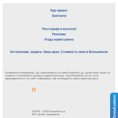
Про проект
Контакти
Реєстрація в каталозі
Реклама
Угода користувача
Остекление, защита. Окна цена. Стоимость окон в Вольнянске
Копіювання інформації, що опублікована на www.Fasadinfo.ua, допустиме лише за
наявності письмового дозволу адміністратора. www.Fasadinfo.ua не несе
відповідальності за зміст інформації, яку розміщують користувачі ресурсу.
Личный кабинет
©2005 - 2026 fasadinfo.ua
Все права защищены