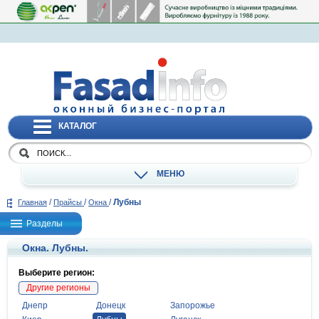
КАТАЛОГ
МЕНЮ
/
/
/
Лубны
Главная
Прайсы
Окна
Разделы
Окна. Лубны.
Выберите регион:
Другие регионы
Днепр
Донецк
Запорожье