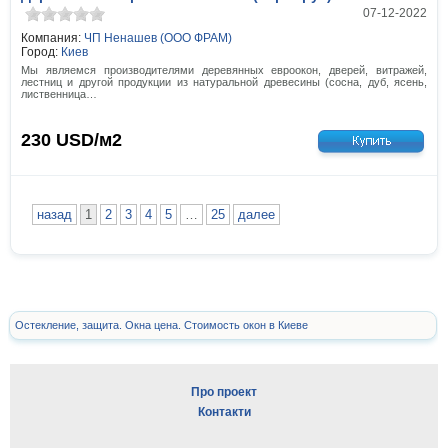
07-12-2022
Компания:
ЧП Ненашев (ООО ФРАМ)
Город:
Киев
Мы являемся производителями деревянных евроокон, дверей, витражей,
лестниц и другой продукции из натуральной древесины (сосна, дуб, ясень,
лиственница…
230
USD/м2
назад
1
2
3
4
5
…
25
далее
Остекление, защита. Окна цена. Стоимость окон в Киеве
Про проект
Контакти