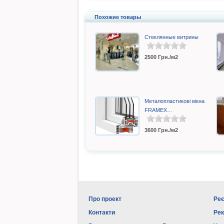
Похожие товары
Стеклянные витрины
2500
Грн./м2
Металопластикові вікна
FRAMEX…
3600
Грн./м2
Про проект
Реє
Контакти
Ре