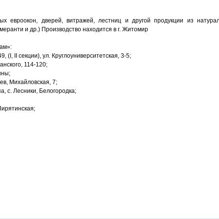
х евроокон, дверей, витражей, лестниц и другой продукции из натура
 меранти и др.) Производство находится в г. Житомир
ам»:
, (I, II секции), ул. Круглоуниверситетская, 3-5;
анского, 114-120;
ины;
ев, Михайловская, 7;
а, с. Лесники, Белогородка;
 Пирятинская;