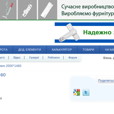
РОТА
ДОД. ЕЛЕМЕНТИ
КАЛЬКУЛЯТОР
ТОВАРИ
НА КА
атті
Відео
Галереї
Рейтинги
Форум
Вікна.
кно 2000*1460
460
Поделить
шт