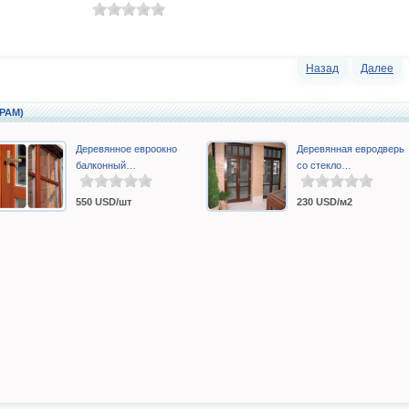
Назад
Далее
ФРАМ)
Деревянное евроокно
Деревянная евродверь
балконный…
со стекло…
550
USD/шт
230
USD/м2