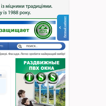
Личный кабинет
РТІ
 Двері. Фасади. Легко зробити найкращий вибір!
ся