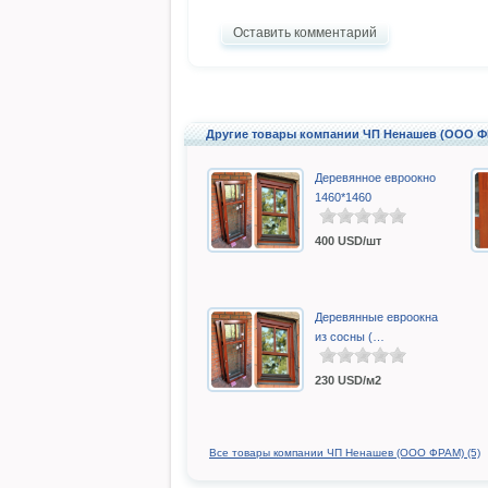
Оставить комментарий
Другие товары компании ЧП Ненашев (ООО 
Деревянное евроокно
1460*1460
400
USD/шт
Деревянные евроокна
из сосны (…
230
USD/м2
Все товары компании ЧП Ненашев (ООО ФРАМ) (5)