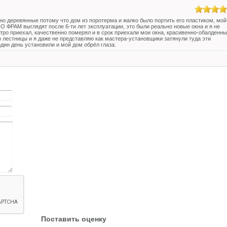
енно деревянные потому что дом из поротерма и жалко было портить его пластиком, мой
ОО ФРАМ выглядят после 6-ти лет эксплуатации, это были реально новые окна и я не
ро приехал, качественно померял и в срок приехали мои окна, красивенно-обалденны
ло лестницы и я даже не представляю как мастера-установщики затянули туда эти
один день установили и мой дом обрёл глаза.
Поставить оценку