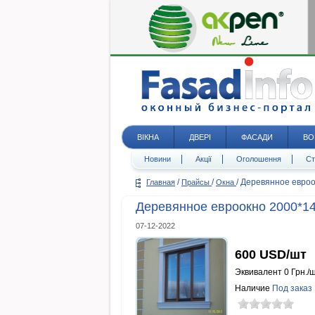
ВІКНА
ДВЕРІ
ФАСАДИ
ВО
Новини
Акції
Оголошення
Ст
/
/
/
Деревянное евроо
Главная
Прайсы
Окна
Деревянное евроокно 2000*1
07-12-2022
600
USD/шт
Эквивалент
0
Грн./
Наличие
Под заказ