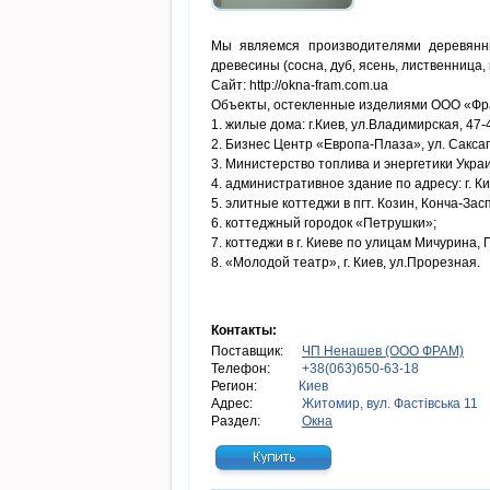
Мы являемся производителями деревянны
древесины (сосна, дуб, ясень, лиственница,
Сайт: http://okna-fram.com.ua
Объекты, остекленные изделиями ООО «Фр
1. жилые дома: г.Киев, ул.Владимирская, 47-49
2. Бизнес Центр «Европа-Плаза», ул. Саксаг
3. Министерство топлива и энергетики Укра
4. административное здание по адресу: г. Ки
5. элитные коттеджи в пгт. Козин, Конча-Засп
6. коттеджный городок «Петрушки»;
7. коттеджи в г. Киеве по улицам Мичурина,
8. «Молодой театр», г. Киев, ул.Прорезная.
Контакты:
Поставщик:
ЧП Ненашев (ООО ФРАМ)
Телефон:
+38(063)650-63-18
Регион:
Киев
Адрес:
Житомир, вул. Фастівська 11
Раздел:
Окна