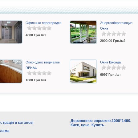
Офисные перегородки
Энергосберегающие
Окна
4000
Грн./м2
2000.00
Грн./м2
Окно одностворчатое
Окна Віконда.
REHAU
6997
Грн./шт
1080
Грн./шт
Деревянное евроокно 2000*1460.
страція в каталозі
Киев, цена. Купить
клама