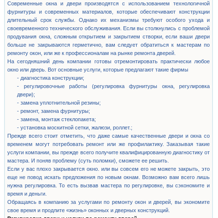
Современные окна и двери производятся с использованием технологичной
фурнитуры и современных материалов, которые обеспечивают конструкции
длительный срок службы. Однако их механизмы требуют особого ухода и
своевременного технического обслуживания. Если вы столкнулись с проблемой
продувания окна, сложным открытием и закрытием створки, если ваши двери
больше не закрываются герметично, вам следует обратиться к мастерам по
ремонту окон, или же к профессионалам на рынке ремонта дверей.
На сегодняшний день компании готовы отремонтировать практически любое
окно или дверь. Вот основные услуги, которые предлагают такие фирмы
- диагностика конструкции;
- регулировочные работы (регулировка фурнитуры окна, регулировка
двери);
- замена уплотнительной резины;
- ремонт, замена фурнитуры;
- замена, монтаж стеклопакета;
- установка москитной сетки, жалюзи, роллет.;
Прежде всего стоит отметить, что даже самые качественные двери и окна со
временем могут потребовать ремонт или же профилактику. Заказывая такие
услуги компании, вы прежде всего получите квалифицированную диагностику от
мастера. И поняв проблему (суть поломки), сможете ее решить.
Если у вас плохо закрывается окно. или вы совсем его не можете закрыть, это
еще не повод искать предложения по новым окнам. Возможно вам всего лишь
нужна регулировка. То есть вызвав мастера по регулировке, вы сэкономите и
время и деньги.
Обращаясь в компанию за услугами по ремонту окон и дверей, вы экономите
свое время и продлите «жизнь» оконных и дверных конструкций.