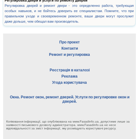
Регулировка двери и услуги по ремонту дверей
Регулировка дверей и ремонт двери - это определенно работа, требующая
особых навыков, и не бойтесь доверить ее специалистам. Помните, что при
правильном уходе и своевременном ремонте, ваши двери могут прослужит
даже дольше, чем обещал вам производитель.
Про проект
Контакти
Ремонт и регулировка
Реєстрація в каталозі
Реклама
Угода користувача
Окна. Ремонт окон, ремонт дверей. Услуги по регулировке окон и
дверей.
Копіювання інформації, що опублікована на www.Fasadinfo.ua, допустиме лише за
наявності письмового дозволу адміністратора. www.Fasadinfo.ua не несе
відповідальності за зміст інформації, яку розміщують користувачі ресурсу.