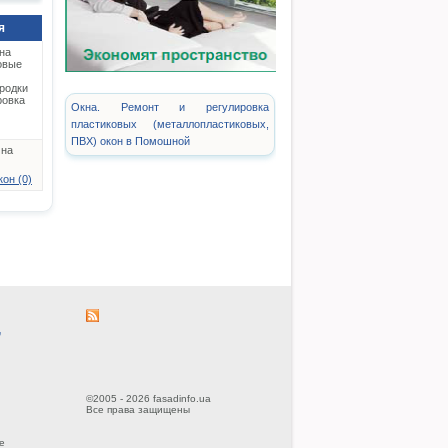
я
на
овые
родки
ровка
Окна. Ремонт и регулировка
пластиковых (металлопластиковых,
ПВХ) окон в Помошной
 на
он (0)
,
©2005 - 2026 fasadinfo.ua
Все права защищены
е