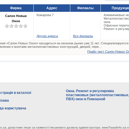
Фирма
Адрес
Филиалы
Продукци
Комарова 7
Алюминиевые ок
Салон Новых
Металлопластик
Окон
окна
Офисные перего
Ремонт и регули
Другие адреса
Все филиалы
ния «Салон Новых Окон» находиться на оконном рынке уже 11 лет. Специализируется
овлении и монтаже металлопластиковых конструкций, дверей, пере…
Прайс-лист Салон Новых Ок
Окна. Ремонт и регулировка
страція в каталозі
пластиковых (металлопластиковых
ПВХ) окон в Помошной
клама
да користувача
fo.ua, допустиме лише за наявності письмового дозволу адміністратора. www.Fasadinfo.ua н