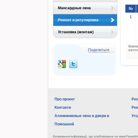
Мансардные окна
№
1
Ремонт и регулировка
Установка (монтаж)
Компа
Поделиться
изгот
Про проект
Реє
Контакти
Ре
Алюминиевые окна и двери в
Уго
Помошной
Копіювання інформації, що опублікована на www.Fasadin