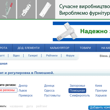
РОТА
ДОД. ЕЛЕМЕНТИ
КАЛЬКУЛЯТОР
ТОВАРИ
НА КА
атті
Відео
Галереї
Рейтинги
Форум
Вікна.
шная
нт и регулировка в Помошной.
те регион:
Днепр
Донецк
Запорожье
Киев
ие регионы
Львов
Одесса
Помошная
Прилуки
Приморск
Пустомыты
Симферополь
Харьков
вать:
название
дата
рейтинг