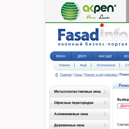
ВІКНА
ДВЕРІ
ФАСАДИ
ВО
Новини
Акції
Оголошення
Ст
/
/
/
Помо
Главная
Окна
Ремонт и регулировка
Ремо
Металлопластиковые окна
Выбери
Офисные перегородки
Друг
Алюминиевые окна
Сортиро
Деревянные окна