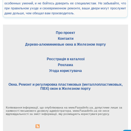
особенных умений, и не бойтесь доверить ее специалистам. Не забывайте, что
при правильном уходе и своевременном ремонте, ваши двери могут прослужит
даже дольше, чем обещал вам производитель.
Про проект
Контакти
Дерево-алюминиевые окна в Железном порту
Реєстрація в каталозі
Реклама
Угода користувача
Окна. Ремонт и регулировка пластиковых (металлопластиковых,
ПВХ) окон в Железном порту
Копіювання інформації, що опублікована на www.Fasadinfo.ua, допустиме лише за
наявності письмового дозволу адміністратора. www.Fasadinfo.ua не несе
відповідальності за зміст інформації, яку розміщують користувачі ресурсу.