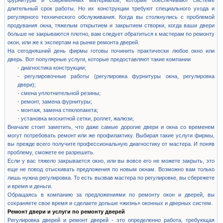
фурнитуры и современных материалов, которые обеспечивают системе
длительный срок работы. Но их конструкции требуют специального ухода и
регулярного технического обслуживания. Когда вы столкнулись с проблемой
продувания окна, тяжелым открытием и закрытием створки, когда ваши двери
больше не закрываются плотно, вам следует обратиться к мастерам по ремонту
окон, или же к экспертам на рынке ремонта дверей.
На сегодняшний день фирмы готовы починить практически любое окно или
дверь. Вот популярные услуги, которые предоставляют такие компании
- диагностика конструкции;
- регулировочные работы (регулировка фурнитуры окна, регулировка
двери);
- смена уплотнительной резины;
- ремонт, замена фурнитуры;
- монтаж, замена стеклопакета;
- установка москитной сетки, роллет, жалюзи;
Вначале стоит заметить, что даже самые дорогие двери и окна со временем
могут потребовать ремонт или же профилактику. Выбирая такие услуги фирмы,
вы прежде всего получите профессиональную диагностику от мастера. И поняв
проблему, сможете ее разрешить.
Если у вас тяжело закрывается окно, или вы вовсе его не можете закрыть, это
еще не повод отыскивать предложения по новым окнам. Возможно вам только
лишь нужна регулировка. То есть вызвав мастера по регулировке, вы сбережете
и время и деньги.
Обращаясь в компанию за предложениями по ремонту окон и дверей, вы
сохраняете свое время и сделаете дольше «жизнь» оконных и дверных систем.
Ремонт двери и услуги по ремонту дверей
Регулировка дверей и ремонт дверей - это определенно работа, требующая