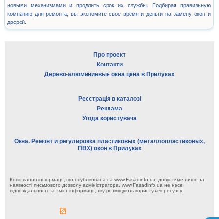
новыми механизмами и продлить срок их службы. Подбирая правильную
компанию для ремонта, вы экономите свое время и деньги на замену окон и
дверей.
Про проект
Контакти
Дерево-алюминиевые окна цена в Прилуках
Реєстрація в каталозі
Реклама
Угода користувача
Окна. Ремонт и регулировка пластиковых (металлопластиковых,
ПВХ) окон в Прилуках
Копіювання інформації, що опублікована на www.Fasadinfo.ua, допустиме лише за
наявності письмового дозволу адміністратора. www.Fasadinfo.ua не несе
відповідальності за зміст інформації, яку розміщують користувачі ресурсу.