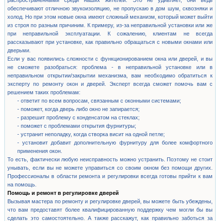
распространенными среди наших жителей. Это не удивляет, они ведь
обеспечивают отличною звукоизоляцию, не пропускаю в дом шум, сквозняки и
холод. Но при этом новые окна имеют сложный механизм, который может выйти
из строя по разным причиним. К примеру, из-за неправильной установки или же
при неправильной эксплуатации. К сожалению, клиентам не всегда
рассказывают при установке, как правильно обращаться с новыми окнами или
дверьми.
Если у вас появились сложности с функционированием окна или дверей, и вы
не сможете разобраться: проблема - в неправильной установке или в
неправильном открытии/закрытии механизма, вам необходимо обратиться к
эксперту по ремонту окон и дверей. Эксперт всегда сможет помочь вам с
решением таких проблемам:
- ответит по всем вопросам, связанным с оконными системами;
- поможет, когда дверь либо окно не запирается;
- разрешит проблему с конденсатом на стеклах;
- поможет с проблемами открытия фурнитуры;
- устранит неполадку, когда створка висит на одной петле;
- установит добавит дополнительную фурнитуру для более комфортного
применения окон.
То есть, фактически любую неисправность можно устранить. Поэтому не стоит
унывать, если вы не можете управиться со своим окном без помощи других.
Профессионалы в области ремонта и регулировки всегда готовы прийти к вам
на помощь.
Помощь и ремонт в регулировке дверей
Вызывая мастера по ремонту и регулировке дверей, вы можете быть убеждены,
что вам предоставят более квалифицированную поддержку чем могли бы вы
сделать это самостоятельно. А также расскажут, как правильно заботься за