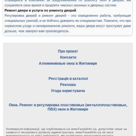
Обращаясь в компанию за предложениями по ремонту окон и дверей, вы
сохраняете свое время и продлите «жизнь» оконных и дверных систем.
Ремонт двери и услуги по ремонту дверей
Регулировка дверей и ремонт дверей - это определенно работа, требующая
специальных умений, и не бойтесь доверить ее специалистам. Помните, что при
сервисном уходе и своевременном ремонте, ваши двери могут прослужит даже
дольше, чем заверял вам производитель.
Про проект
Контакти
Алюминиевые окна в Житомире
Реєстрація в каталозі
Реклама
Угода користувача
Окна. Ремонт и регулировка пластиковых (металлопластиковых,
ПВХ) окон в Житомире
Копіювання інформації, що опублікована на www.Fasadinfo.ua, допустиме лише за
наявності письмового дозволу адміністратора. www.Fasadinfo.ua не несе
відповідальності за зміст інформації, яку розміщують користувачі ресурсу.