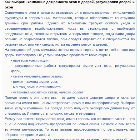
Как выбрать компанию для ремонта окон и дверей, регулировки дверей и
окон
Современные окна и двери изготавливаются с использованием технологичной
фурнитуры и современных материалов, которые обеспечивают конструкции
длинный срок работы. Однако их механизмы требуют особого ухода и
своевременного техобслуживания. Когда вы столкнулись с проблемой
продувания окна, тяжелым открытием и закрытием створки, когда ваши двери
больше не закрываются плотно, вам следует обратиться к специалистам по
ремонту окон, или же к специалистам на рынке ремонта дверей.
На сегодняшний день компании готовы отремонтировать почти любое окно или
дверь. Вот популярные услуги, которые предлагают такие фирмы
- проверка конструкции;
- регулировочные работы (регулировка фурнитуры окна, регулировка
двери);
- смена уплотнительной резины;
- ремонт, замена фурнитуры;
- монтаж, замена стеклопакета;
- установка москитной сетки, жалюзи, роллет;
Прежде всего стоит отметить, что даже самые дорогие двери и окна со
временем имеют все шансы потребовать ремонт или же профилактику. Выбирая
такие услуги компании, вы прежде всего получите экспертную диагностику от
специалиста. И поняв суть поломки, сможете ее решить.
Если у вас тяжело закрывается окно, или вы совсем его не можете закрыть, это
еще не повод подыскивать предложения по новым окнам. Возможно вам всего
то нужна регулировка. То есть вызвав профессионала по регулировке, вы
сбережете и время и деньги.