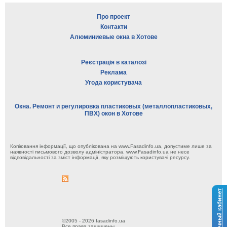
Про проект
Контакти
Алюминиевые окна в Хотове
Реєстрація в каталозі
Реклама
Угода користувача
Окна. Ремонт и регулировка пластиковых (металлопластиковых,
ПВХ) окон в Хотове
Копіювання інформації, що опублікована на www.Fasadinfo.ua, допустиме лише за
наявності письмового дозволу адміністратора. www.Fasadinfo.ua не несе
відповідальності за зміст інформації, яку розміщують користувачі ресурсу.
Личный кабинет
©2005 - 2026 fasadinfo.ua
Все права защищены