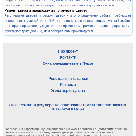
Обращаясь в фирму за предложениями по ремонту окон и дверей, вы
экономите свое время и продлите «жизнь» оконных и дверных систем.
Ремонт двери и предложения по ремонту дверей
Регулировка дверей и ремонт двери - это определенно работа, требующая
специальных умений, и не бойтесь доверить ее специалистам. Не забывайте,
что при сервисном уходе и своевременном ремонте, ваши двери могут
прослужит даже дольше, чем заверял вам производитель.
Про проект
Контакти
Окна алюминиевые в Луцке
Реєстрація в каталозі
Реклама
Угода користувача
Окна. Ремонт и регулировка пластиковых (металлопластиковых,
ПВХ) окон в Луцке
Копіювання інформації, що опублікована на www.Fasadinfo.ua, допустиме лише за
наявності письмового дозволу адміністратора. www.Fasadinfo.ua не несе
відповідальності за зміст інформації, яку розміщують користувачі ресурсу.