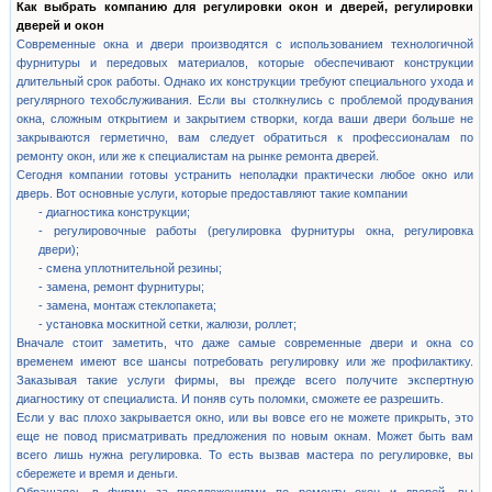
Как выбрать компанию для регулировки окон и дверей, регулировки
дверей и окон
Современные окна и двери производятся с использованием технологичной
фурнитуры и передовых материалов, которые обеспечивают конструкции
длительный срок работы. Однако их конструкции требуют специального ухода и
регулярного техобслуживания. Если вы столкнулись с проблемой продувания
окна, сложным открытием и закрытием створки, когда ваши двери больше не
закрываются герметично, вам следует обратиться к профессионалам по
ремонту окон, или же к специалистам на рынке ремонта дверей.
Сегодня компании готовы устранить неполадки практически любое окно или
дверь. Вот основные услуги, которые предоставляют такие компании
- диагностика конструкции;
- регулировочные работы (регулировка фурнитуры окна, регулировка
двери);
- смена уплотнительной резины;
- замена, ремонт фурнитуры;
- замена, монтаж стеклопакета;
- установка москитной сетки, жалюзи, роллет;
Вначале стоит заметить, что даже самые современные двери и окна со
временем имеют все шансы потребовать регулировку или же профилактику.
Заказывая такие услуги фирмы, вы прежде всего получите экспертную
диагностику от специалиста. И поняв суть поломки, сможете ее разрешить.
Если у вас плохо закрывается окно, или вы вовсе его не можете прикрыть, это
еще не повод присматривать предложения по новым окнам. Может быть вам
всего лишь нужна регулировка. То есть вызвав мастера по регулировке, вы
сбережете и время и деньги.