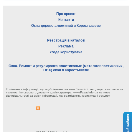
Про проект
Контакти
Окна дерево-алюминий в Коростышеве
Реєстрація в каталозі
Реклама
Угода користувача
Окна. Ремонт и регулировка пластиковых (металлопластиковых,
ПВХ) окон в Коростышеве
Копіювання інформації, що опублікована на www.Fasadinfo.ua, допустиме лише за
наявності письмового дозволу адміністратора. www.Fasadinfo.ua не несе
відповідальності за зміст інформації, яку розміщують користувачі ресурсу.
Личный кабинет