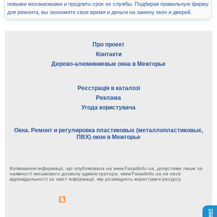
новыми механизмами и продлить срок их службы. Подбирая правильную фирму
для ремонта, вы экономите свое время и деньги на замену окон и дверей.
Про проект
Контакти
Дерево-алюминиевые окна в Межгорье
Реєстрація в каталозі
Реклама
Угода користувача
Окна. Ремонт и регулировка пластиковых (металлопластиковых,
ПВХ) окон в Межгорье
Копіювання інформації, що опублікована на www.Fasadinfo.ua, допустиме лише за
наявності письмового дозволу адміністратора. www.Fasadinfo.ua не несе
відповідальності за зміст інформації, яку розміщують користувачі ресурсу.