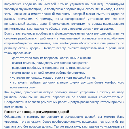
популярнее среди наших жителей. Это не удивительно, они ведь гарантируют
хорошую звукоизоляцию, не пропускаю в здание шум, сквозняки и холод. Но при
этом новые окна имеют сложный механизм, который может выйти из строя по
разным причиним. К примеру, из-за некорректной установки или же при
неправильной эксплуатации. К сожалению, клиентам не всегда рассказывают
при установке, как правильно обращаться с новыми окнами или дверьми.
Если у вас возникли проблемы с функционированием окна или дверей, и вы не
сможете разобраться: проблема - в неправильной установке или в ошибочном
открытии/закрытии механизма, вам необходимо обратиться к специалисту по
ремонту окон и дверей. Эксперт всегда сможет подсказать вам с решением
таких проблемам:
- даст ответ по любым вопросам, связанным с окнами;
- окажет помощь, если дверь или окно не запирается;
- разрешит проблему с конденсатом на стеклопакетах;
- может помочь с проблемами работы фурнитуры;
- устранит неполадку, когда створка висит на одной петле;
- установит добавит дополнительную фурнитуру для более комфортного
применения окон.
Как видите, практически любую поломку можно устранить. Поэтому не надо
унывать, если вы не можете справиться со своим окном самостоятельно.
Специалисты в области ремонтных работ и регулировки всегда готовы прийти к
вам на помощь.
Ремонт и помощь в регулировке дверей
Обращаясь к мастеру по ремонту и регулировке дверей, вы можете быть
уверены, что вам окажут более профессиональную поддержку чем могли бы вы
сделать это без помощи других. Так же расскажут, как правильно ухаживать за