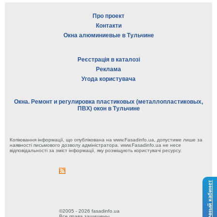
Про проект
Контакти
Окна алюминиевые в Тульчине
Реєстрація в каталозі
Реклама
Угода користувача
Окна. Ремонт и регулировка пластиковых (металлопластиковых,
ПВХ) окон в Тульчине
Копіювання інформації, що опублікована на www.Fasadinfo.ua, допустиме лише за
наявності письмового дозволу адміністратора. www.Fasadinfo.ua не несе
відповідальності за зміст інформації, яку розміщують користувачі ресурсу.
Личный кабинет
©2005 - 2026 fasadinfo.ua
Все права защищены