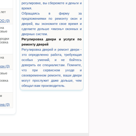
регулировке, вы сбережете и деньги и
время.
 лет
Обращаясь в фирму за
предложениями по ремонту окон и
ОО (0)
дверей, вы экономите свое время и
кна
сделаете дольше «жизнь» оконных и
овые
дверных систем.
родки
Регулировка двери и услуги по
ровка
ремонту дверей
Регулировка дверей и ремонт двери -
это определенно работа, требующая
 на
особых умений, и не бойтесь
доверить ее специалистам. Помните,
он (0)
что при сервисном уходе и
овые
своевременном ремонте, ваши двери
ровка
могут прослужит даже дольше, чем
обещал вам производитель.
ем
кна (0)