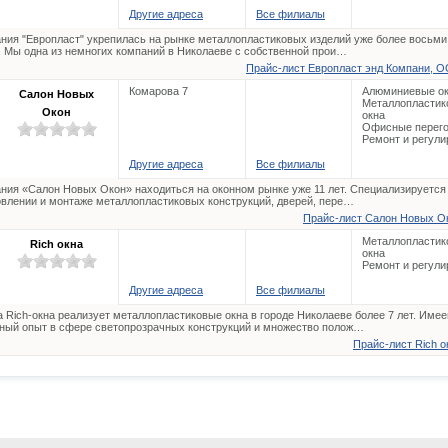
Другие адреса
Все филиалы
ния "Европласт" укрепилась на рынке металлопластиковых изделий уже более восьми
. Мы одна из немногих компаний в Николаеве с собственной прои…
Прайс-лист Европласт энд Компани, О
Комарова 7
Алюминиевые о
Салон Новых
Металлопластик
Окон
окна
Офисные перего
Ремонт и регули
Другие адреса
Все филиалы
ния «Салон Новых Окон» находиться на оконном рынке уже 11 лет. Специализируется
овлении и монтаже металлопластиковых конструкций, дверей, пере…
Прайс-лист Салон Новых Ок
Металлопластик
Rich окна
окна
Ремонт и регули
Другие адреса
Все филиалы
 Rich-окна реализует металлопластиковые окна в городе Николаеве более 7 лет. Име
ный опыт в сфере светопрозрачных конструкций и множество полож…
Прайс-лист Rich о