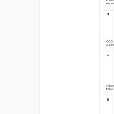
Компа
много
3
ООО "
алюми
4
УкрДи
промы
5