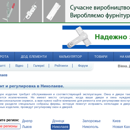
РОТА
ДОД. ЕЛЕМЕНТИ
КАЛЬКУЛЯТОР
ТОВАРИ
НА КА
атті
Відео
Галереї
Рейтинги
Форум
Вікна.
лаев
нт и регулировка в Николаеве.
ое изделие требует обслуживания и соответствующей эксплуатации. Окна и двери та
яются исключением. Но имеют место ситуации, когда ваши двери и окна нуждаю
ессиональном сервисе, а вам нужно найти компанию для ремонта или регулировки констр
ом разделе специально собраны фирмы, которые помогут исправить неполадки в две
ных изделиях, проведут регулировку окон и дверей.
те регион:
Днепр
Донецк
Запорожье
Киев
ие регионы
Львов
Николаев
Никополь
Новая Ках