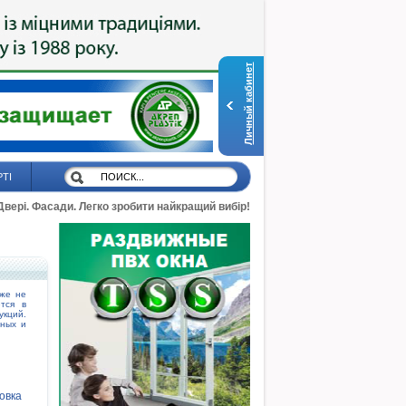
Личный кабинет
РТІ
 Двері. Фасади. Легко зробити найкращий вибір!
кже не
тся в
укций.
рных и
овка