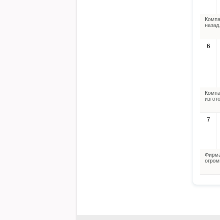
Компа
назад
6
Компа
изгот
7
Фирма
огром