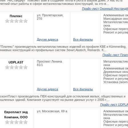
ния “НеСтандАрт” поможет Вам в создании тепла и уюта в Вашем доме. У нас есть
летний опыт работы в сфере металлопластиковых конструкций, за это в…
Прайс-лист Оконный НестандA
ул. Пролетарская,
Алюминиевые о
Платекс
27б
Мансардные окн
Металлопластик
окна
Офисные перего
Ремонт и регули
Другие адреса
Все филиалы
Платекс" производитель металлопластиковых изделий из профиля KBE и Kömmerling,
ниевых конструкций из профильных систем Зенит,Alutech, Reinards. К…
Прайс-лист Плате
Проспект Ленина
Металлопластик
UDPLAST
81/1
окна
Алюминиевые о
Деревянные окн
Офисные перего
Ремонт и регули
Установка (монт
Другие адреса
Все филиалы
сконтПласт производитель ПВХ-конструкций для остекления жилых, общественных и
шленных зданий. Компания существует на рынке данных услуг с 2005 г.…
Прайс-лист UDPLA
ул. Московская, 69 а
Алюминиевые о
Европласт энд
Металлопластик
Компани, ООО
окна
Офисные перего
Ремонт и регули