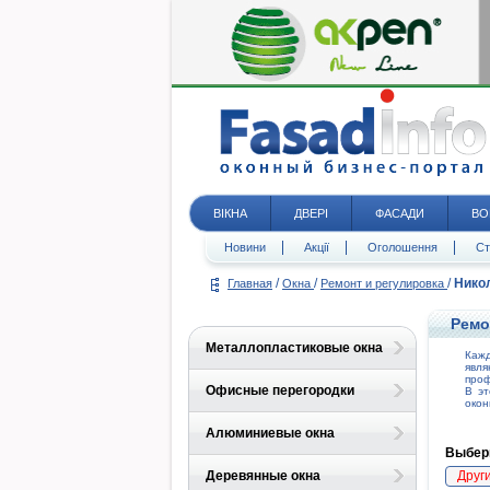
ВІКНА
ДВЕРІ
ФАСАДИ
ВО
Новини
Акції
Оголошення
Ст
/
/
/
Нико
Главная
Окна
Ремонт и регулировка
Ремо
Металлопластиковые окна
Кажд
явл
проф
Офисные перегородки
В эт
окон
Алюминиевые окна
Выбери
Деревянные окна
Друг