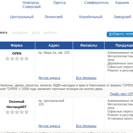
Новгород-
Одесса
Симферополь
Харьков
Северский
Центральный
Ленинский
Корабельный
Заводский
вать:
название
дата
рейтинг
Фирма
Адрес
Филиалы
Продукци
пр. Мира 2а, оф. 233
Алюминиевые о
OPEN
Металлопластик
окна
Деревянные окн
Офисные перего
Ремонт и регули
Другие адреса
Все филиалы
 балконы, двери, решетки, жалюзи, МДФ-накладки и арки в Николаеве от фирмы "OPEN
ния "OPEN" с 2008 года занимает прочные позиции на оконно-двер…
Прайс-лист OP
пр. Центральный
Алюминиевые о
Оконный
120
Металлопластик
НестандART
окна
Офисные перего
Ремонт и регули
Установка (монт
Другие адреса
Все филиалы