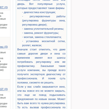
дверь. Вот популярные услуги,
RT (0)
которые предоставляют такие фирмы
- диагностика конструкции;
кна
а
- регулировочные работы
овые
(регулировка фурнитуры окна,
родки
регулировка двери);
ровка
- замена уплотнительной резины;
- замена, ремонт фурнитуры;
- монтаж, замена стеклопакета;
- установка москитной сетки,
роллет, жалюзи;
кс (0)
Вначале стоит отметить, что даже
овые
самые дорогие двери и окна со
временем имеют все шансы
кна
а
потребовать регулировку или же
родки
профилактику. Заказывая такие
ровка
аж)
услуги компании, вы прежде всего
получите экспертную диагностику от
профессионала. И поняв суть
поломки, сможете ее решить.
Если у вас слабо закрывается окно,
ST (0)
или вы вовсе его не можете закрыть,
кна
это еще не повод подыскивать
овые
предложения по новым окнам. Может
быть вам всего то нужна регулировка.
родки
ровка
То есть вызвав профессионала по