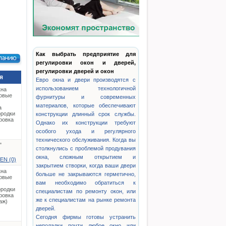
Как выбрать предприятие для
регулировки окон и дверей,
регулировки дверей и окон
я
Евро окна и двери производятся с
использованием технологичной
кна
овые
фурнитуры и современных
материалов, которые обеспечивают
а
родки
конструкции длинный срок службы.
ровка
Однако их конструкции требуют
особого ухода и регулярного
технического обслуживания. Когда вы
"
столкнулись с проблемой продувания
окна, сложным открытием и
EN (0)
закрытием створки, когда ваши двери
кна
больше не закрываются герметично,
овые
вам необходимо обратиться к
родки
специалистам по ремонту окон, или
ровка
же к специалистам на рынке ремонта
аж)
дверей.
Сегодня фирмы готовы устранить
неполадки почти любое окно или